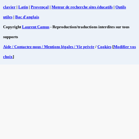
clavier
|
Latin
|
Provençal
|
Moteur de recherche sites éducatifs
|
Outils
utiles
|
Bac d'anglais
Copyright
Laurent Camus
- Reproduction/traductions interdites sur tous
supports
Aide / Contactez-nous / Mentions légales / Vie privée
/
Cookies
[
Modifier vos
choix
]