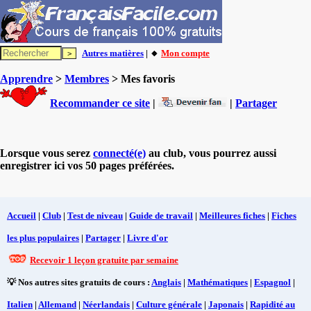
Autres matières
| 🔸
Mon compte
Apprendre
>
Membres
> Mes favoris
Recommander ce site
|
|
Partager
Lorsque vous serez
connecté(e)
au club, vous pourrez aussi
enregistrer ici vos 50 pages préférées.
Accueil
|
Club
|
Test de niveau
|
Guide de travail
|
Meilleures fiches
|
Fiches
les plus populaires
|
Partager
|
Livre d'or
Recevoir 1 leçon gratuite par semaine
💡 Nos autres sites gratuits de cours :
Anglais
|
Mathématiques
|
Espagnol
|
Italien
|
Allemand
|
Néerlandais
|
Culture générale
|
Japonais
|
Rapidité au