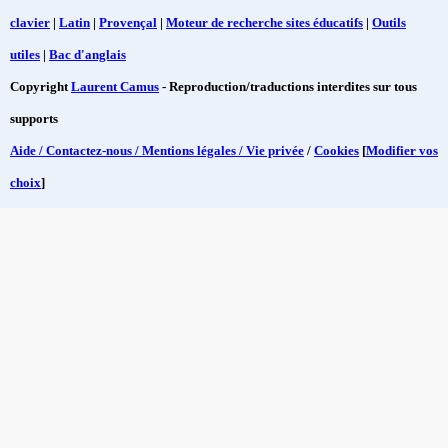
clavier
|
Latin
|
Provençal
|
Moteur de recherche sites éducatifs
|
Outils
utiles
|
Bac d'anglais
Copyright
Laurent Camus
- Reproduction/traductions interdites sur tous
supports
Aide / Contactez-nous / Mentions légales / Vie privée
/
Cookies
[
Modifier vos
choix
]