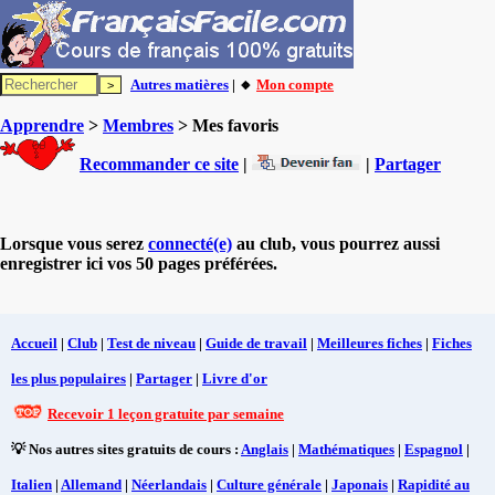
Autres matières
| 🔸
Mon compte
Apprendre
>
Membres
> Mes favoris
Recommander ce site
|
|
Partager
Lorsque vous serez
connecté(e)
au club, vous pourrez aussi
enregistrer ici vos 50 pages préférées.
Accueil
|
Club
|
Test de niveau
|
Guide de travail
|
Meilleures fiches
|
Fiches
les plus populaires
|
Partager
|
Livre d'or
Recevoir 1 leçon gratuite par semaine
💡 Nos autres sites gratuits de cours :
Anglais
|
Mathématiques
|
Espagnol
|
Italien
|
Allemand
|
Néerlandais
|
Culture générale
|
Japonais
|
Rapidité au