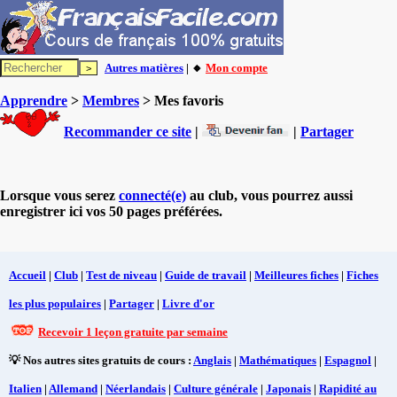
Autres matières
| 🔸
Mon compte
Apprendre
>
Membres
> Mes favoris
Recommander ce site
|
|
Partager
Lorsque vous serez
connecté(e)
au club, vous pourrez aussi
enregistrer ici vos 50 pages préférées.
Accueil
|
Club
|
Test de niveau
|
Guide de travail
|
Meilleures fiches
|
Fiches
les plus populaires
|
Partager
|
Livre d'or
Recevoir 1 leçon gratuite par semaine
💡 Nos autres sites gratuits de cours :
Anglais
|
Mathématiques
|
Espagnol
|
Italien
|
Allemand
|
Néerlandais
|
Culture générale
|
Japonais
|
Rapidité au