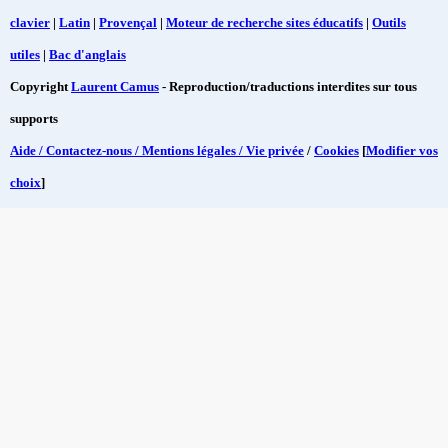
clavier
|
Latin
|
Provençal
|
Moteur de recherche sites éducatifs
|
Outils
utiles
|
Bac d'anglais
Copyright
Laurent Camus
- Reproduction/traductions interdites sur tous
supports
Aide / Contactez-nous / Mentions légales / Vie privée
/
Cookies
[
Modifier vos
choix
]