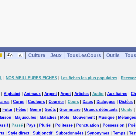
Culture
Jeux
TousLesCours
Outils
Tous
L
|
NOS MEILLEURES FICHES
|
Les fiches les plus populaires
|
Recevez
|
Alphabet
|
Animaux
|
Argent
|
Argot
|
Articles
|
Audio
|
Auxiliaires
|
Ch
aires
|
Corps
|
Couleurs
|
Courrier
|
Cours
|
Dates
|
Dialogues
|
Dictées
|
Futur
|
Fêtes
|
Genre
|
Goûts
|
Grammaire
|
Grands débutants
|
Guide
|
aison
|
Majuscules
|
Maladies
|
Mots
|
Mouvement
|
Musique
|
Mélanges
assif
|
Passé
|
Pays
|
Pluriel
|
Politesse
|
Ponctuation
|
Possession
|
Poè
rts
|
Style direct
|
Subjonctif
|
Subordonnées
|
Synonymes
|
Temps
|
Tes