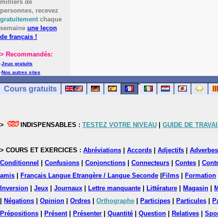
milliers de
personnes, recevez
gratuitement
chaque
semaine
une leçon
de français !
> Recommandés:
-
Jeux gratuits
-
Nos autres sites
Cours gratuits
>
INDISPENSABLES :
TESTEZ VOTRE NIVEAU
|
GUIDE DE TRAVAI
> COURS ET EXERCICES :
Abréviations
|
Accords
|
Adjectifs
|
Adverbes
Conditionnel
|
Confusions
|
Conjonctions
|
Connecteurs
|
Contes
|
Contr
amis
|
Français Langue Etrangère / Langue Seconde
|
Films
|
Formation
Inversion
|
Jeux
|
Journaux
|
Lettre manquante
|
Littérature
|
Magasin
|
M
|
Négations
|
Opinion
|
Ordres
|
Orthographe
|
Participes
|
Particules
|
P
Prépositions
|
Présent
|
Présenter
|
Quantité
|
Question
|
Relatives
|
Spo