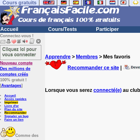
Cours gratuits
Accueil
Cours/Tests
Participer
Connectez-vous !
Cliquez ici pour
vous connecter
Apprendre
>
Membres
> Mes favoris
Nouveau compte
Recommander ce site
|
Des millions de
comptes créés
100% gratuit !
[
Avantages
]
Lorsque vous serez
connecté(e)
au club
Accueil
Accès rapides
Imprimer
Livre d'or
Plan du site
Recommander
Signaler un bug
Faire un lien
Comme des