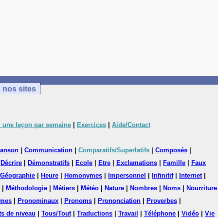
 nos sites
 une leçon par semaine
|
Exercices
|
Aide/Contact
anson
|
Communication
|
Comparatifs/Superlatifs
|
Composés
|
|
Décrire
|
Démonstratifs
|
Ecole
|
Etre
|
Exclamations
|
Famille
|
Faux
Géographie
|
Heure
|
Homonymes
|
Impersonnel
|
Infinitif
|
Internet
|
|
Méthodologie
|
Métiers
|
Météo
|
Nature
|
Nombres
|
Noms
|
Nourriture
mes
|
Pronominaux
|
Pronoms
|
Prononciation
|
Proverbes
|
ts de niveau
|
Tous/Tout
|
Traductions
|
Travail
|
Téléphone
|
Vidéo
|
Vie