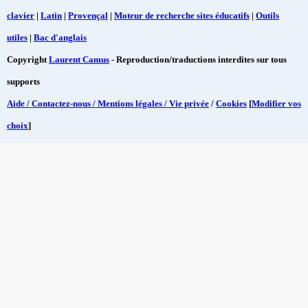
clavier
|
Latin
|
Provençal
|
Moteur de recherche sites éducatifs
|
Outils
utiles
|
Bac d'anglais
Copyright
Laurent Camus
- Reproduction/traductions interdites sur tous
supports
Aide / Contactez-nous / Mentions légales / Vie privée
/
Cookies
[
Modifier vos
choix
]