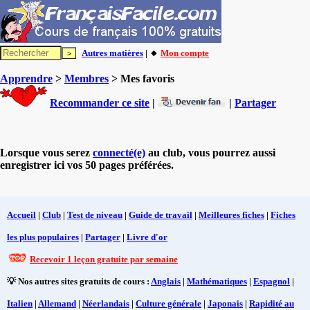
Autres matières
| 🔸
Mon compte
Apprendre
>
Membres
> Mes favoris
Recommander ce site
|
|
Partager
Lorsque vous serez
connecté(e)
au club, vous pourrez aussi
enregistrer ici vos 50 pages préférées.
Accueil
|
Club
|
Test de niveau
|
Guide de travail
|
Meilleures fiches
|
Fiches
les plus populaires
|
Partager
|
Livre d'or
Recevoir 1 leçon gratuite par semaine
💡 Nos autres sites gratuits de cours :
Anglais
|
Mathématiques
|
Espagnol
|
Italien
|
Allemand
|
Néerlandais
|
Culture générale
|
Japonais
|
Rapidité au