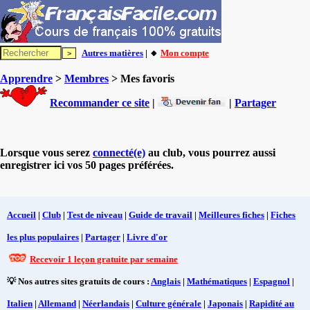
Autres matières
| 🔸
Mon compte
Apprendre
>
Membres
> Mes favoris
Recommander ce site
|
|
Partager
Lorsque vous serez
connecté(e)
au club, vous pourrez aussi
enregistrer ici vos 50 pages préférées.
Accueil
|
Club
|
Test de niveau
|
Guide de travail
|
Meilleures fiches
|
Fiches
les plus populaires
|
Partager
|
Livre d'or
Recevoir 1 leçon gratuite par semaine
💡 Nos autres sites gratuits de cours :
Anglais
|
Mathématiques
|
Espagnol
|
Italien
|
Allemand
|
Néerlandais
|
Culture générale
|
Japonais
|
Rapidité au