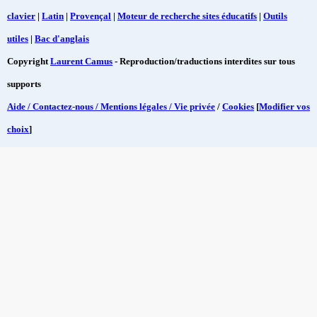
clavier
|
Latin
|
Provençal
|
Moteur de recherche sites éducatifs
|
Outils
utiles
|
Bac d'anglais
Copyright
Laurent Camus
- Reproduction/traductions interdites sur tous
supports
Aide / Contactez-nous / Mentions légales / Vie privée
/
Cookies
[
Modifier vos
choix
]