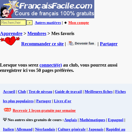
Autres matières
| 🔸
Mon compte
Apprendre
>
Membres
> Mes favoris
Recommander ce site
|
|
Partager
Lorsque vous serez
connecté(e)
au club, vous pourrez aussi
enregistrer ici vos 50 pages préférées.
Accueil
|
Club
|
Test de niveau
|
Guide de travail
|
Meilleures fiches
|
Fiches
les plus populaires
|
Partager
|
Livre d'or
Recevoir 1 leçon gratuite par semaine
💡 Nos autres sites gratuits de cours :
Anglais
|
Mathématiques
|
Espagnol
|
Italien
|
Allemand
|
Néerlandais
|
Culture générale
|
Japonais
|
Rapidité au