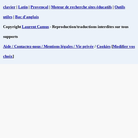
clavier
|
Latin
|
Provençal
|
Moteur de recherche sites éducatifs
|
Outils
utiles
|
Bac d'anglais
Copyright
Laurent Camus
- Reproduction/traductions interdites sur tous
supports
Aide / Contactez-nous / Mentions légales / Vie privée
/
Cookies
[
Modifier vos
choix
]