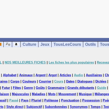
Culture
Jeux
TousLesCours
Outils
Tous
L
|
NOS MEILLEURES FICHES
|
Les fiches les plus populaires
|
Recevez
|
Alphabet
|
Animaux
|
Argent
|
Argot
|
Articles
|
Audio
|
Auxiliaires
|
Ch
aires
|
Corps
|
Couleurs
|
Courrier
|
Cours
|
Dates
|
Dialogues
|
Dictées
|
Futur
|
Fêtes
|
Genre
|
Goûts
|
Grammaire
|
Grands débutants
|
Guide
|
aison
|
Majuscules
|
Maladies
|
Mots
|
Mouvement
|
Musique
|
Mélanges
assif
|
Passé
|
Pays
|
Pluriel
|
Politesse
|
Ponctuation
|
Possession
|
Poè
rts
|
Style direct
|
Subjonctif
|
Subordonnées
|
Synonymes
|
Temps
|
Tes