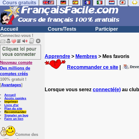
Cours gratuits
Accueil
Cours/Tests
Participer
Connectez-vous !
Cliquez ici pour
vous connecter
Apprendre
>
Membres
> Mes favoris
Nouveau compte
Recommander ce site
|
Des millions de
comptes créés
100% gratuit !
[
Avantages
]
Lorsque vous serez
connecté(e)
au club
Accueil
Accès rapides
Imprimer
Livre d'or
Plan du site
Recommander
Signaler un bug
Faire un lien
Comme des