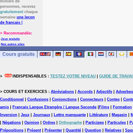
milliers de
personnes, recevez
gratuitement
chaque
semaine
une leçon
de français !
> Recommandés:
-
Jeux gratuits
-
Nos autres sites
Cours gratuits
>
INDISPENSABLES :
TESTEZ VOTRE NIVEAU
|
GUIDE DE TRAVAI
> COURS ET EXERCICES :
Abréviations
|
Accords
|
Adjectifs
|
Adverbes
Conditionnel
|
Confusions
|
Conjonctions
|
Connecteurs
|
Contes
|
Contr
amis
|
Français Langue Etrangère / Langue Seconde
|
Films
|
Formation
Inversion
|
Jeux
|
Journaux
|
Lettre manquante
|
Littérature
|
Magasin
|
M
|
Négations
|
Opinion
|
Ordres
|
Orthographe
|
Participes
|
Particules
|
P
Prépositions
|
Présent
|
Présenter
|
Quantité
|
Question
|
Relatives
|
Spo