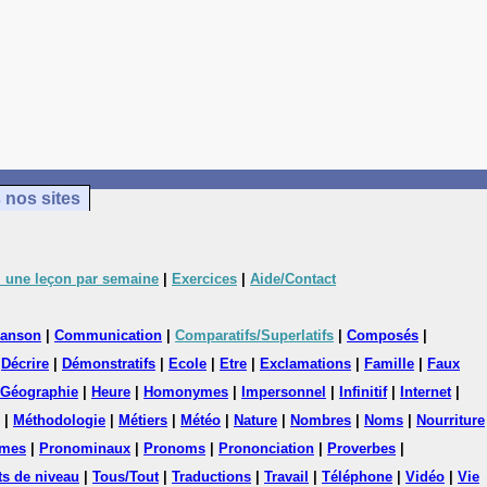
 nos sites
 une leçon par semaine
|
Exercices
|
Aide/Contact
anson
|
Communication
|
Comparatifs/Superlatifs
|
Composés
|
|
Décrire
|
Démonstratifs
|
Ecole
|
Etre
|
Exclamations
|
Famille
|
Faux
Géographie
|
Heure
|
Homonymes
|
Impersonnel
|
Infinitif
|
Internet
|
|
Méthodologie
|
Métiers
|
Météo
|
Nature
|
Nombres
|
Noms
|
Nourriture
mes
|
Pronominaux
|
Pronoms
|
Prononciation
|
Proverbes
|
ts de niveau
|
Tous/Tout
|
Traductions
|
Travail
|
Téléphone
|
Vidéo
|
Vie