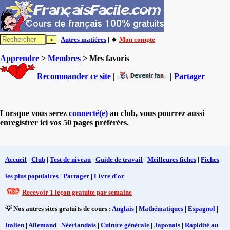
Autres matières
| 🔸
Mon compte
Apprendre
>
Membres
> Mes favoris
Recommander ce site
|
|
Partager
Lorsque vous serez
connecté(e)
au club, vous pourrez aussi
enregistrer ici vos 50 pages préférées.
Accueil
|
Club
|
Test de niveau
|
Guide de travail
|
Meilleures fiches
|
Fiches
les plus populaires
|
Partager
|
Livre d'or
Recevoir 1 leçon gratuite par semaine
💡 Nos autres sites gratuits de cours :
Anglais
|
Mathématiques
|
Espagnol
|
Italien
|
Allemand
|
Néerlandais
|
Culture générale
|
Japonais
|
Rapidité au