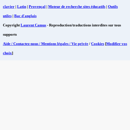
clavier
|
Latin
|
Provençal
|
Moteur de recherche sites éducatifs
|
Outils
utiles
|
Bac d'anglais
Copyright
Laurent Camus
- Reproduction/traductions interdites sur tous
supports
Aide / Contactez-nous / Mentions légales / Vie privée
/
Cookies
[
Modifier vos
choix
]