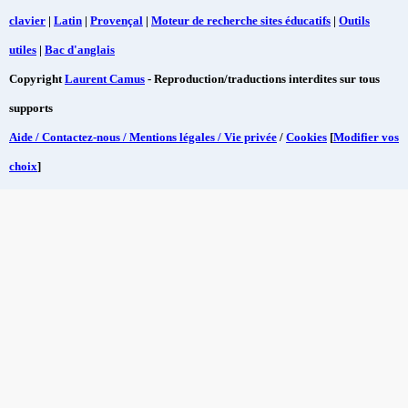
clavier
|
Latin
|
Provençal
|
Moteur de recherche sites éducatifs
|
Outils
utiles
|
Bac d'anglais
Copyright
Laurent Camus
- Reproduction/traductions interdites sur tous
supports
Aide / Contactez-nous / Mentions légales / Vie privée
/
Cookies
[
Modifier vos
choix
]