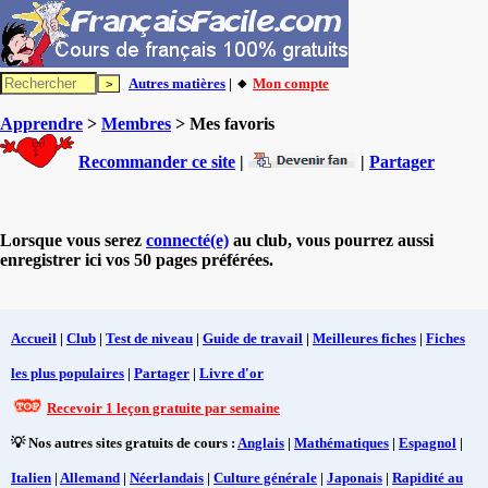
Autres matières
| 🔸
Mon compte
Apprendre
>
Membres
> Mes favoris
Recommander ce site
|
|
Partager
Lorsque vous serez
connecté(e)
au club, vous pourrez aussi
enregistrer ici vos 50 pages préférées.
Accueil
|
Club
|
Test de niveau
|
Guide de travail
|
Meilleures fiches
|
Fiches
les plus populaires
|
Partager
|
Livre d'or
Recevoir 1 leçon gratuite par semaine
💡 Nos autres sites gratuits de cours :
Anglais
|
Mathématiques
|
Espagnol
|
Italien
|
Allemand
|
Néerlandais
|
Culture générale
|
Japonais
|
Rapidité au