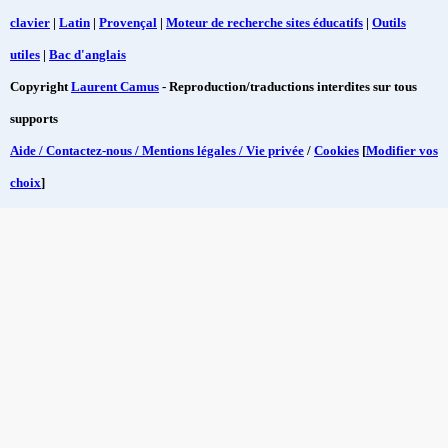
clavier
|
Latin
|
Provençal
|
Moteur de recherche sites éducatifs
|
Outils
utiles
|
Bac d'anglais
Copyright
Laurent Camus
- Reproduction/traductions interdites sur tous
supports
Aide / Contactez-nous / Mentions légales / Vie privée
/
Cookies
[
Modifier vos
choix
]