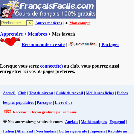
Autres matières
| 🔸
Mon compte
Apprendre
>
Membres
> Mes favoris
Recommander ce site
|
|
Partager
Lorsque vous serez
connecté(e)
au club, vous pourrez aussi
enregistrer ici vos 50 pages préférées.
Accueil
|
Club
|
Test de niveau
|
Guide de travail
|
Meilleures fiches
|
Fiches
les plus populaires
|
Partager
|
Livre d'or
Recevoir 1 leçon gratuite par semaine
💡 Nos autres sites gratuits de cours :
Anglais
|
Mathématiques
|
Espagnol
|
Italien
|
Allemand
|
Néerlandais
|
Culture générale
|
Japonais
|
Rapidité au