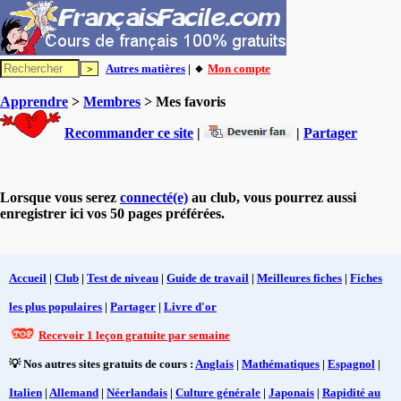
Autres matières
| 🔸
Mon compte
Apprendre
>
Membres
> Mes favoris
Recommander ce site
|
|
Partager
Lorsque vous serez
connecté(e)
au club, vous pourrez aussi
enregistrer ici vos 50 pages préférées.
Accueil
|
Club
|
Test de niveau
|
Guide de travail
|
Meilleures fiches
|
Fiches
les plus populaires
|
Partager
|
Livre d'or
Recevoir 1 leçon gratuite par semaine
💡 Nos autres sites gratuits de cours :
Anglais
|
Mathématiques
|
Espagnol
|
Italien
|
Allemand
|
Néerlandais
|
Culture générale
|
Japonais
|
Rapidité au