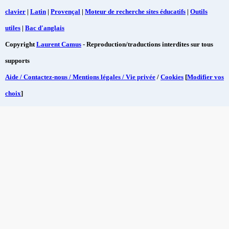
clavier
|
Latin
|
Provençal
|
Moteur de recherche sites éducatifs
|
Outils
utiles
|
Bac d'anglais
Copyright
Laurent Camus
- Reproduction/traductions interdites sur tous
supports
Aide / Contactez-nous / Mentions légales / Vie privée
/
Cookies
[
Modifier vos
choix
]