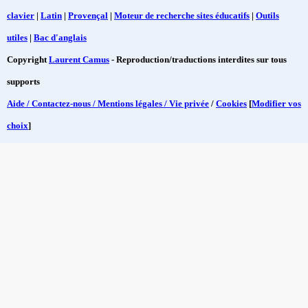
clavier
|
Latin
|
Provençal
|
Moteur de recherche sites éducatifs
|
Outils
utiles
|
Bac d'anglais
Copyright
Laurent Camus
- Reproduction/traductions interdites sur tous
supports
Aide / Contactez-nous / Mentions légales / Vie privée
/
Cookies
[
Modifier vos
choix
]