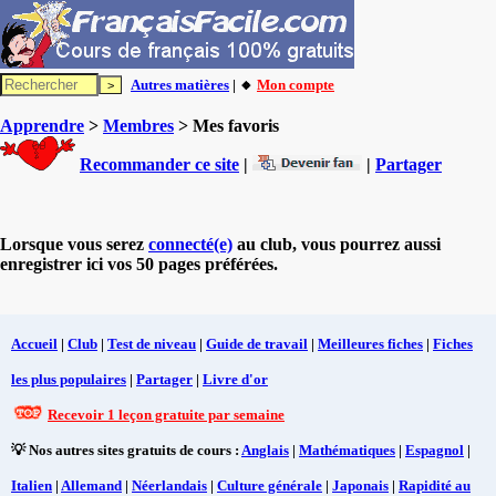
Autres matières
| 🔸
Mon compte
Apprendre
>
Membres
> Mes favoris
Recommander ce site
|
|
Partager
Lorsque vous serez
connecté(e)
au club, vous pourrez aussi
enregistrer ici vos 50 pages préférées.
Accueil
|
Club
|
Test de niveau
|
Guide de travail
|
Meilleures fiches
|
Fiches
les plus populaires
|
Partager
|
Livre d'or
Recevoir 1 leçon gratuite par semaine
💡 Nos autres sites gratuits de cours :
Anglais
|
Mathématiques
|
Espagnol
|
Italien
|
Allemand
|
Néerlandais
|
Culture générale
|
Japonais
|
Rapidité au