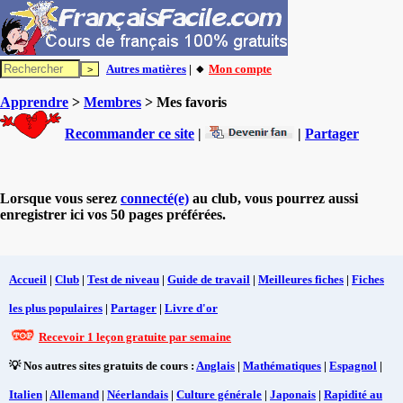
Autres matières
| 🔸
Mon compte
Apprendre
>
Membres
> Mes favoris
Recommander ce site
|
|
Partager
Lorsque vous serez
connecté(e)
au club, vous pourrez aussi
enregistrer ici vos 50 pages préférées.
Accueil
|
Club
|
Test de niveau
|
Guide de travail
|
Meilleures fiches
|
Fiches
les plus populaires
|
Partager
|
Livre d'or
Recevoir 1 leçon gratuite par semaine
💡 Nos autres sites gratuits de cours :
Anglais
|
Mathématiques
|
Espagnol
|
Italien
|
Allemand
|
Néerlandais
|
Culture générale
|
Japonais
|
Rapidité au