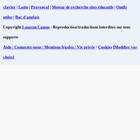
clavier
|
Latin
|
Provençal
|
Moteur de recherche sites éducatifs
|
Outils
utiles
|
Bac d'anglais
Copyright
Laurent Camus
- Reproduction/traductions interdites sur tous
supports
Aide / Contactez-nous / Mentions légales / Vie privée
/
Cookies
[
Modifier vos
choix
]