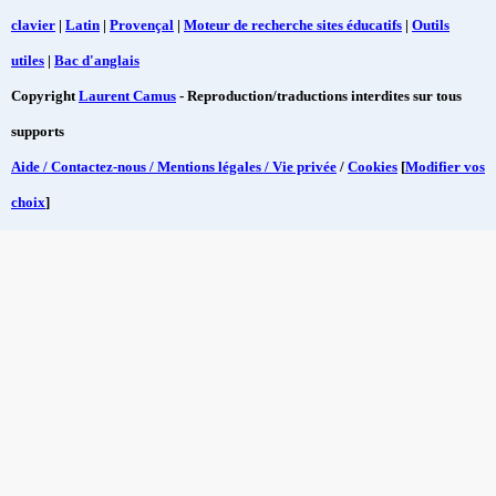
clavier
|
Latin
|
Provençal
|
Moteur de recherche sites éducatifs
|
Outils
utiles
|
Bac d'anglais
Copyright
Laurent Camus
- Reproduction/traductions interdites sur tous
supports
Aide / Contactez-nous / Mentions légales / Vie privée
/
Cookies
[
Modifier vos
choix
]