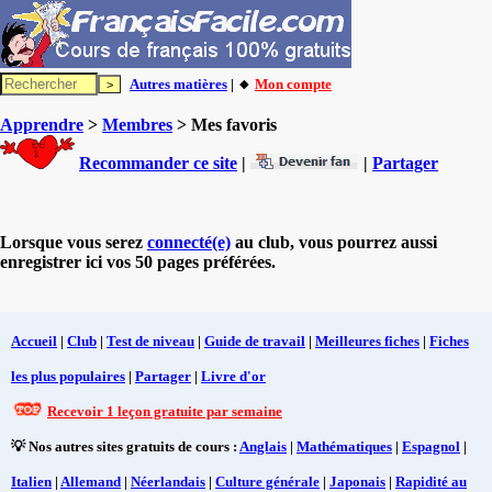
Autres matières
| 🔸
Mon compte
Apprendre
>
Membres
> Mes favoris
Recommander ce site
|
|
Partager
Lorsque vous serez
connecté(e)
au club, vous pourrez aussi
enregistrer ici vos 50 pages préférées.
Accueil
|
Club
|
Test de niveau
|
Guide de travail
|
Meilleures fiches
|
Fiches
les plus populaires
|
Partager
|
Livre d'or
Recevoir 1 leçon gratuite par semaine
💡 Nos autres sites gratuits de cours :
Anglais
|
Mathématiques
|
Espagnol
|
Italien
|
Allemand
|
Néerlandais
|
Culture générale
|
Japonais
|
Rapidité au