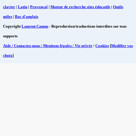
clavier
|
Latin
|
Provençal
|
Moteur de recherche sites éducatifs
|
Outils
utiles
|
Bac d'anglais
Copyright
Laurent Camus
- Reproduction/traductions interdites sur tous
supports
Aide / Contactez-nous / Mentions légales / Vie privée
/
Cookies
[
Modifier vos
choix
]