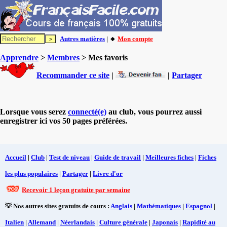
Autres matières
| 🔸
Mon compte
Apprendre
>
Membres
> Mes favoris
Recommander ce site
|
|
Partager
Lorsque vous serez
connecté(e)
au club, vous pourrez aussi
enregistrer ici vos 50 pages préférées.
Accueil
|
Club
|
Test de niveau
|
Guide de travail
|
Meilleures fiches
|
Fiches
les plus populaires
|
Partager
|
Livre d'or
Recevoir 1 leçon gratuite par semaine
💡 Nos autres sites gratuits de cours :
Anglais
|
Mathématiques
|
Espagnol
|
Italien
|
Allemand
|
Néerlandais
|
Culture générale
|
Japonais
|
Rapidité au