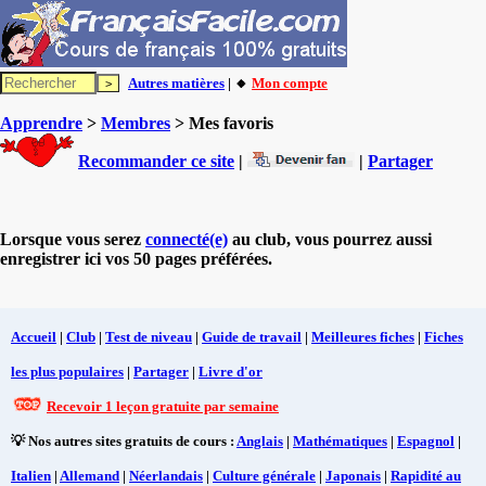
Autres matières
| 🔸
Mon compte
Apprendre
>
Membres
> Mes favoris
Recommander ce site
|
|
Partager
Lorsque vous serez
connecté(e)
au club, vous pourrez aussi
enregistrer ici vos 50 pages préférées.
Accueil
|
Club
|
Test de niveau
|
Guide de travail
|
Meilleures fiches
|
Fiches
les plus populaires
|
Partager
|
Livre d'or
Recevoir 1 leçon gratuite par semaine
💡 Nos autres sites gratuits de cours :
Anglais
|
Mathématiques
|
Espagnol
|
Italien
|
Allemand
|
Néerlandais
|
Culture générale
|
Japonais
|
Rapidité au