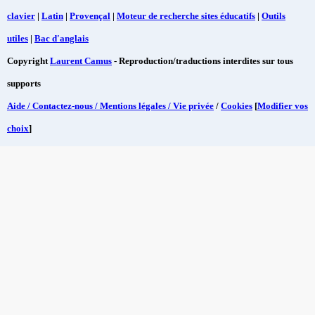
clavier
|
Latin
|
Provençal
|
Moteur de recherche sites éducatifs
|
Outils
utiles
|
Bac d'anglais
Copyright
Laurent Camus
- Reproduction/traductions interdites sur tous
supports
Aide / Contactez-nous / Mentions légales / Vie privée
/
Cookies
[
Modifier vos
choix
]