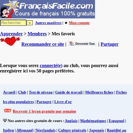
Autres matières
| 🔸
Mon compte
Apprendre
>
Membres
> Mes favoris
Recommander ce site
|
|
Partager
Lorsque vous serez
connecté(e)
au club, vous pourrez aussi
enregistrer ici vos 50 pages préférées.
Accueil
|
Club
|
Test de niveau
|
Guide de travail
|
Meilleures fiches
|
Fiches
les plus populaires
|
Partager
|
Livre d'or
Recevoir 1 leçon gratuite par semaine
💡 Nos autres sites gratuits de cours :
Anglais
|
Mathématiques
|
Espagnol
|
Italien
|
Allemand
|
Néerlandais
|
Culture générale
|
Japonais
|
Rapidité au