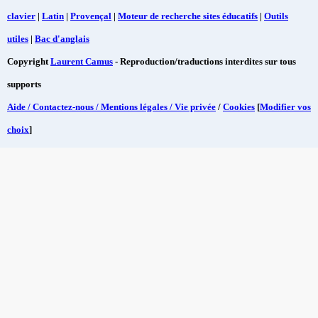
clavier
|
Latin
|
Provençal
|
Moteur de recherche sites éducatifs
|
Outils
utiles
|
Bac d'anglais
Copyright
Laurent Camus
- Reproduction/traductions interdites sur tous
supports
Aide / Contactez-nous / Mentions légales / Vie privée
/
Cookies
[
Modifier vos
choix
]