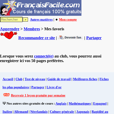
Autres matières
| 🔸
Mon compte
Apprendre
>
Membres
> Mes favoris
Recommander ce site
|
|
Partager
Lorsque vous serez
connecté(e)
au club, vous pourrez aussi
enregistrer ici vos 50 pages préférées.
Accueil
|
Club
|
Test de niveau
|
Guide de travail
|
Meilleures fiches
|
Fiches
les plus populaires
|
Partager
|
Livre d'or
Recevoir 1 leçon gratuite par semaine
💡 Nos autres sites gratuits de cours :
Anglais
|
Mathématiques
|
Espagnol
|
Italien
|
Allemand
|
Néerlandais
|
Culture générale
|
Japonais
|
Rapidité au