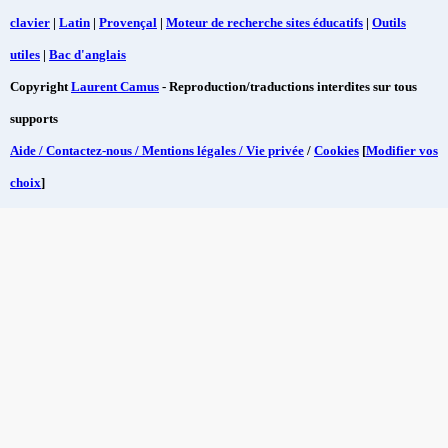
clavier
|
Latin
|
Provençal
|
Moteur de recherche sites éducatifs
|
Outils
utiles
|
Bac d'anglais
Copyright
Laurent Camus
- Reproduction/traductions interdites sur tous
supports
Aide / Contactez-nous / Mentions légales / Vie privée
/
Cookies
[
Modifier vos
choix
]