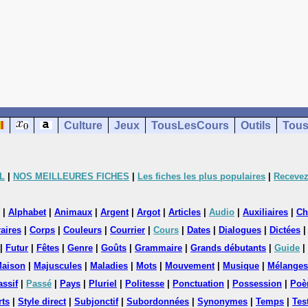
Culture
Jeux
TousLesCours
Outils
Tous
L
|
NOS MEILLEURES FICHES
|
Les fiches les plus populaires
|
Recevez
|
Alphabet
|
Animaux
|
Argent
|
Argot
|
Articles
|
Audio
|
Auxiliaires
|
Ch
aires
|
Corps
|
Couleurs
|
Courrier
|
Cours
|
Dates
|
Dialogues
|
Dictées
|
Futur
|
Fêtes
|
Genre
|
Goûts
|
Grammaire
|
Grands débutants
|
Guide
|
aison
|
Majuscules
|
Maladies
|
Mots
|
Mouvement
|
Musique
|
Mélanges
assif
|
Passé
|
Pays
|
Pluriel
|
Politesse
|
Ponctuation
|
Possession
|
Poè
rts
|
Style direct
|
Subjonctif
|
Subordonnées
|
Synonymes
|
Temps
|
Tes