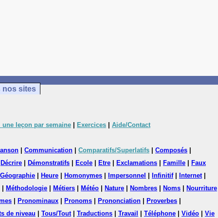
 nos sites
 une leçon par semaine
|
Exercices
|
Aide/Contact
anson
|
Communication
|
Comparatifs/Superlatifs
|
Composés
|
|
Décrire
|
Démonstratifs
|
Ecole
|
Etre
|
Exclamations
|
Famille
|
Faux
Géographie
|
Heure
|
Homonymes
|
Impersonnel
|
Infinitif
|
Internet
|
|
Méthodologie
|
Métiers
|
Météo
|
Nature
|
Nombres
|
Noms
|
Nourriture
mes
|
Pronominaux
|
Pronoms
|
Prononciation
|
Proverbes
|
ts de niveau
|
Tous/Tout
|
Traductions
|
Travail
|
Téléphone
|
Vidéo
|
Vie