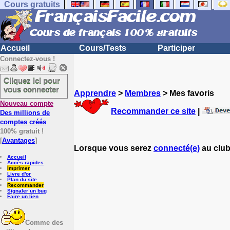
Cours gratuits
Accueil
Cours/Tests
Participer
Connectez-vous !
Cliquez ici pour
vous connecter
Apprendre
>
Membres
> Mes favoris
Nouveau compte
Recommander ce site
|
Des millions de
comptes créés
100% gratuit !
[
Avantages
]
Lorsque vous serez
connecté(e)
au club
Accueil
Accès rapides
Imprimer
Livre d'or
Plan du site
Recommander
Signaler un bug
Faire un lien
Comme des