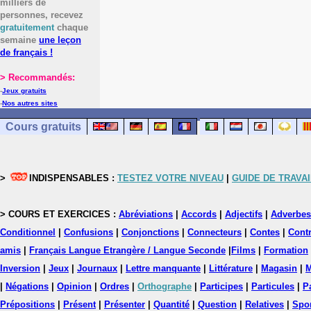
milliers de
personnes, recevez
gratuitement
chaque
semaine
une leçon
de français !
> Recommandés:
-
Jeux gratuits
-
Nos autres sites
Cours gratuits
>
INDISPENSABLES :
TESTEZ VOTRE NIVEAU
|
GUIDE DE TRAVAI
> COURS ET EXERCICES :
Abréviations
|
Accords
|
Adjectifs
|
Adverbes
Conditionnel
|
Confusions
|
Conjonctions
|
Connecteurs
|
Contes
|
Contr
amis
|
Français Langue Etrangère / Langue Seconde
|
Films
|
Formation
Inversion
|
Jeux
|
Journaux
|
Lettre manquante
|
Littérature
|
Magasin
|
M
|
Négations
|
Opinion
|
Ordres
|
Orthographe
|
Participes
|
Particules
|
P
Prépositions
|
Présent
|
Présenter
|
Quantité
|
Question
|
Relatives
|
Spo