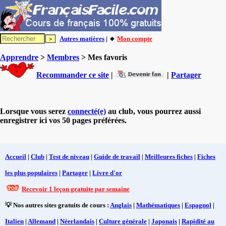
Autres matières
| 🔸
Mon compte
Apprendre
>
Membres
> Mes favoris
Recommander ce site
|
|
Partager
Lorsque vous serez
connecté(e)
au club, vous pourrez aussi
enregistrer ici vos 50 pages préférées.
Accueil
|
Club
|
Test de niveau
|
Guide de travail
|
Meilleures fiches
|
Fiches
les plus populaires
|
Partager
|
Livre d'or
Recevoir 1 leçon gratuite par semaine
💡 Nos autres sites gratuits de cours :
Anglais
|
Mathématiques
|
Espagnol
|
Italien
|
Allemand
|
Néerlandais
|
Culture générale
|
Japonais
|
Rapidité au