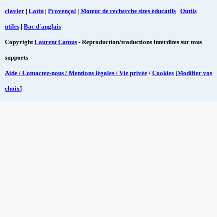
clavier
|
Latin
|
Provençal
|
Moteur de recherche sites éducatifs
|
Outils
utiles
|
Bac d'anglais
Copyright
Laurent Camus
- Reproduction/traductions interdites sur tous
supports
Aide / Contactez-nous / Mentions légales / Vie privée
/
Cookies
[
Modifier vos
choix
]