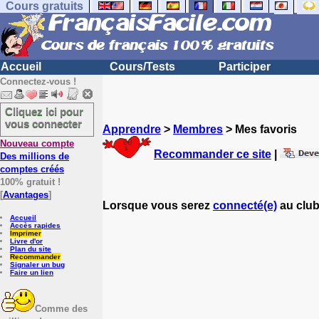
Cours gratuits
Accueil
Cours/Tests
Participer
Connectez-vous !
Cliquez ici pour
vous connecter
Apprendre
>
Membres
> Mes favoris
Nouveau compte
Recommander ce site
|
Des millions de
comptes créés
100% gratuit !
[
Avantages
]
Lorsque vous serez
connecté(e)
au club
Accueil
Accès rapides
Imprimer
Livre d'or
Plan du site
Recommander
Signaler un bug
Faire un lien
Comme des