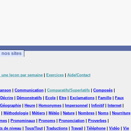
 nos sites
 une leçon par semaine
|
Exercices
|
Aide/Contact
anson
|
Communication
|
Comparatifs/Superlatifs
|
Composés
|
|
Décrire
|
Démonstratifs
|
Ecole
|
Etre
|
Exclamations
|
Famille
|
Faux
Géographie
|
Heure
|
Homonymes
|
Impersonnel
|
Infinitif
|
Internet
|
|
Méthodologie
|
Métiers
|
Météo
|
Nature
|
Nombres
|
Noms
|
Nourriture
mes
|
Pronominaux
|
Pronoms
|
Prononciation
|
Proverbes
|
ts de niveau
|
Tous/Tout
|
Traductions
|
Travail
|
Téléphone
|
Vidéo
|
Vie