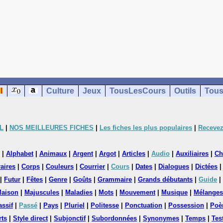
Culture
Jeux
TousLesCours
Outils
Tous
L
|
NOS MEILLEURES FICHES
|
Les fiches les plus populaires
|
Recevez
|
Alphabet
|
Animaux
|
Argent
|
Argot
|
Articles
|
Audio
|
Auxiliaires
|
Ch
aires
|
Corps
|
Couleurs
|
Courrier
|
Cours
|
Dates
|
Dialogues
|
Dictées
|
Futur
|
Fêtes
|
Genre
|
Goûts
|
Grammaire
|
Grands débutants
|
Guide
|
aison
|
Majuscules
|
Maladies
|
Mots
|
Mouvement
|
Musique
|
Mélanges
assif
|
Passé
|
Pays
|
Pluriel
|
Politesse
|
Ponctuation
|
Possession
|
Poè
rts
|
Style direct
|
Subjonctif
|
Subordonnées
|
Synonymes
|
Temps
|
Tes