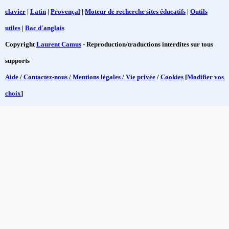
clavier
|
Latin
|
Provençal
|
Moteur de recherche sites éducatifs
|
Outils
utiles
|
Bac d'anglais
Copyright
Laurent Camus
- Reproduction/traductions interdites sur tous
supports
Aide / Contactez-nous / Mentions légales / Vie privée
/
Cookies
[
Modifier vos
choix
]