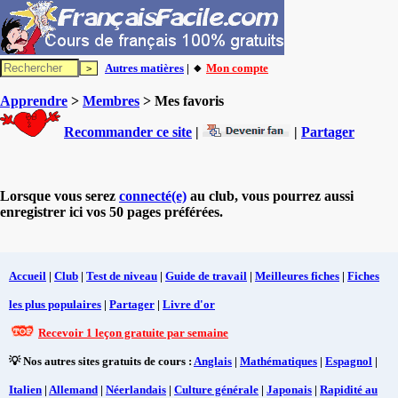
Autres matières
| 🔸
Mon compte
Apprendre
>
Membres
> Mes favoris
Recommander ce site
|
|
Partager
Lorsque vous serez
connecté(e)
au club, vous pourrez aussi
enregistrer ici vos 50 pages préférées.
Accueil
|
Club
|
Test de niveau
|
Guide de travail
|
Meilleures fiches
|
Fiches
les plus populaires
|
Partager
|
Livre d'or
Recevoir 1 leçon gratuite par semaine
💡 Nos autres sites gratuits de cours :
Anglais
|
Mathématiques
|
Espagnol
|
Italien
|
Allemand
|
Néerlandais
|
Culture générale
|
Japonais
|
Rapidité au