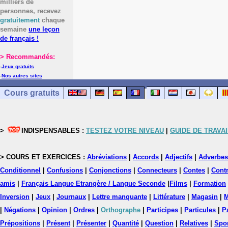
milliers de
personnes, recevez
gratuitement
chaque
semaine
une leçon
de français !
> Recommandés:
-
Jeux gratuits
-
Nos autres sites
Cours gratuits
>
INDISPENSABLES :
TESTEZ VOTRE NIVEAU
|
GUIDE DE TRAVAI
> COURS ET EXERCICES :
Abréviations
|
Accords
|
Adjectifs
|
Adverbes
Conditionnel
|
Confusions
|
Conjonctions
|
Connecteurs
|
Contes
|
Contr
amis
|
Français Langue Etrangère / Langue Seconde
|
Films
|
Formation
Inversion
|
Jeux
|
Journaux
|
Lettre manquante
|
Littérature
|
Magasin
|
M
|
Négations
|
Opinion
|
Ordres
|
Orthographe
|
Participes
|
Particules
|
P
Prépositions
|
Présent
|
Présenter
|
Quantité
|
Question
|
Relatives
|
Spo