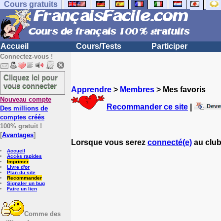
Cours gratuits
Accueil
Cours/Tests
Participer
Connectez-vous !
Cliquez ici pour
vous connecter
Apprendre
>
Membres
> Mes favoris
Nouveau compte
Recommander ce site
|
Des millions de
comptes créés
100% gratuit !
[
Avantages
]
Lorsque vous serez
connecté(e)
au club
Accueil
Accès rapides
Imprimer
Livre d'or
Plan du site
Recommander
Signaler un bug
Faire un lien
Comme des