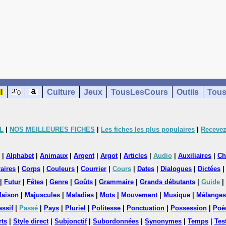
Culture
Jeux
TousLesCours
Outils
Tous
L
|
NOS MEILLEURES FICHES
|
Les fiches les plus populaires
|
Recevez
|
Alphabet
|
Animaux
|
Argent
|
Argot
|
Articles
|
Audio
|
Auxiliaires
|
Ch
aires
|
Corps
|
Couleurs
|
Courrier
|
Cours
|
Dates
|
Dialogues
|
Dictées
|
Futur
|
Fêtes
|
Genre
|
Goûts
|
Grammaire
|
Grands débutants
|
Guide
|
aison
|
Majuscules
|
Maladies
|
Mots
|
Mouvement
|
Musique
|
Mélanges
assif
|
Passé
|
Pays
|
Pluriel
|
Politesse
|
Ponctuation
|
Possession
|
Poè
rts
|
Style direct
|
Subjonctif
|
Subordonnées
|
Synonymes
|
Temps
|
Tes