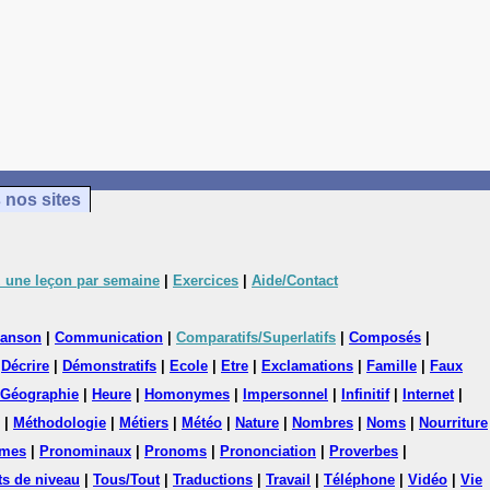
 nos sites
 une leçon par semaine
|
Exercices
|
Aide/Contact
anson
|
Communication
|
Comparatifs/Superlatifs
|
Composés
|
|
Décrire
|
Démonstratifs
|
Ecole
|
Etre
|
Exclamations
|
Famille
|
Faux
Géographie
|
Heure
|
Homonymes
|
Impersonnel
|
Infinitif
|
Internet
|
|
Méthodologie
|
Métiers
|
Météo
|
Nature
|
Nombres
|
Noms
|
Nourriture
mes
|
Pronominaux
|
Pronoms
|
Prononciation
|
Proverbes
|
ts de niveau
|
Tous/Tout
|
Traductions
|
Travail
|
Téléphone
|
Vidéo
|
Vie