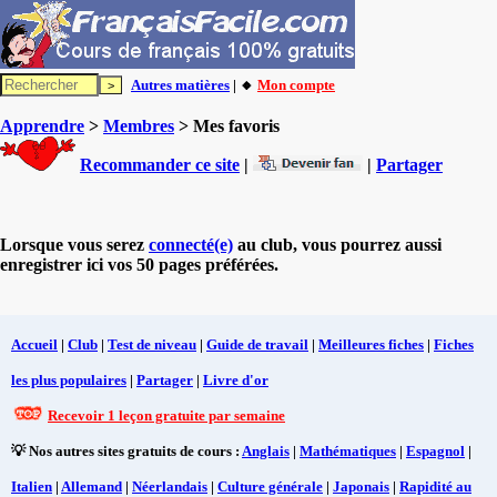
Autres matières
| 🔸
Mon compte
Apprendre
>
Membres
> Mes favoris
Recommander ce site
|
|
Partager
Lorsque vous serez
connecté(e)
au club, vous pourrez aussi
enregistrer ici vos 50 pages préférées.
Accueil
|
Club
|
Test de niveau
|
Guide de travail
|
Meilleures fiches
|
Fiches
les plus populaires
|
Partager
|
Livre d'or
Recevoir 1 leçon gratuite par semaine
💡 Nos autres sites gratuits de cours :
Anglais
|
Mathématiques
|
Espagnol
|
Italien
|
Allemand
|
Néerlandais
|
Culture générale
|
Japonais
|
Rapidité au