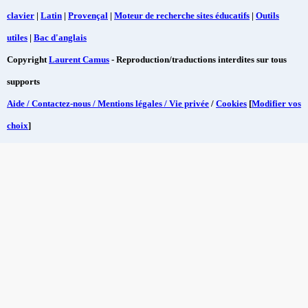
clavier
|
Latin
|
Provençal
|
Moteur de recherche sites éducatifs
|
Outils
utiles
|
Bac d'anglais
Copyright
Laurent Camus
- Reproduction/traductions interdites sur tous
supports
Aide / Contactez-nous / Mentions légales / Vie privée
/
Cookies
[
Modifier vos
choix
]