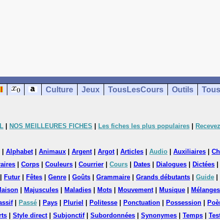
Culture
Jeux
TousLesCours
Outils
Tous
L
|
NOS MEILLEURES FICHES
|
Les fiches les plus populaires
|
Recevez
|
Alphabet
|
Animaux
|
Argent
|
Argot
|
Articles
|
Audio
|
Auxiliaires
|
Ch
aires
|
Corps
|
Couleurs
|
Courrier
|
Cours
|
Dates
|
Dialogues
|
Dictées
|
Futur
|
Fêtes
|
Genre
|
Goûts
|
Grammaire
|
Grands débutants
|
Guide
|
aison
|
Majuscules
|
Maladies
|
Mots
|
Mouvement
|
Musique
|
Mélanges
assif
|
Passé
|
Pays
|
Pluriel
|
Politesse
|
Ponctuation
|
Possession
|
Poè
rts
|
Style direct
|
Subjonctif
|
Subordonnées
|
Synonymes
|
Temps
|
Tes