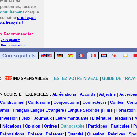
milliers de
personnes, recevez
gratuitement
chaque
semaine
une leçon
de français !
> Recommandés:
-
Jeux gratuits
-
Nos autres sites
Cours gratuits
>
INDISPENSABLES :
TESTEZ VOTRE NIVEAU
|
GUIDE DE TRAVAI
> COURS ET EXERCICES :
Abréviations
|
Accords
|
Adjectifs
|
Adverbes
Conditionnel
|
Confusions
|
Conjonctions
|
Connecteurs
|
Contes
|
Contr
amis
|
Français Langue Etrangère / Langue Seconde
|
Films
|
Formation
Inversion
|
Jeux
|
Journaux
|
Lettre manquante
|
Littérature
|
Magasin
|
M
|
Négations
|
Opinion
|
Ordres
|
Orthographe
|
Participes
|
Particules
|
P
Prépositions
|
Présent
|
Présenter
|
Quantité
|
Question
|
Relatives
|
Spo