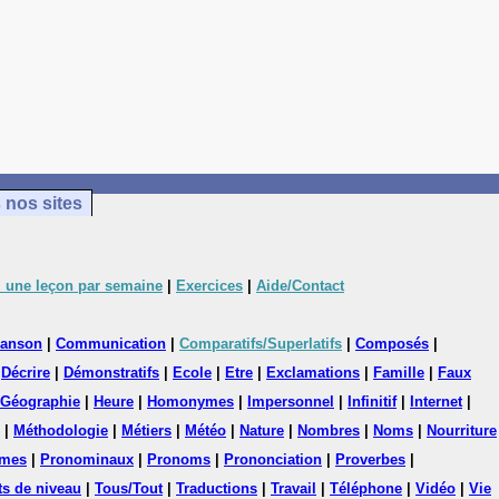
 nos sites
 une leçon par semaine
|
Exercices
|
Aide/Contact
anson
|
Communication
|
Comparatifs/Superlatifs
|
Composés
|
|
Décrire
|
Démonstratifs
|
Ecole
|
Etre
|
Exclamations
|
Famille
|
Faux
Géographie
|
Heure
|
Homonymes
|
Impersonnel
|
Infinitif
|
Internet
|
|
Méthodologie
|
Métiers
|
Météo
|
Nature
|
Nombres
|
Noms
|
Nourriture
mes
|
Pronominaux
|
Pronoms
|
Prononciation
|
Proverbes
|
ts de niveau
|
Tous/Tout
|
Traductions
|
Travail
|
Téléphone
|
Vidéo
|
Vie