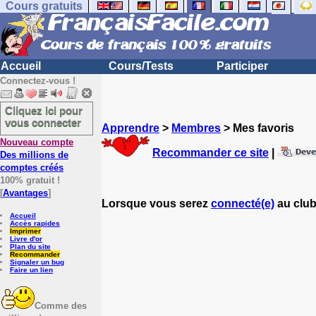
Cours gratuits
Accueil
Cours/Tests
Participer
Connectez-vous !
Cliquez ici pour
vous connecter
Apprendre
>
Membres
> Mes favoris
Nouveau compte
Recommander ce site
|
Des millions de
comptes créés
100% gratuit !
[
Avantages
]
Lorsque vous serez
connecté(e)
au club
Accueil
Accès rapides
Imprimer
Livre d'or
Plan du site
Recommander
Signaler un bug
Faire un lien
Comme des