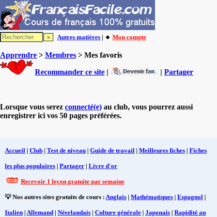
Autres matières
| 🔸
Mon compte
Apprendre
>
Membres
> Mes favoris
Recommander ce site
|
|
Partager
Lorsque vous serez
connecté(e)
au club, vous pourrez aussi
enregistrer ici vos 50 pages préférées.
Accueil
|
Club
|
Test de niveau
|
Guide de travail
|
Meilleures fiches
|
Fiches
les plus populaires
|
Partager
|
Livre d'or
Recevoir 1 leçon gratuite par semaine
💡 Nos autres sites gratuits de cours :
Anglais
|
Mathématiques
|
Espagnol
|
Italien
|
Allemand
|
Néerlandais
|
Culture générale
|
Japonais
|
Rapidité au