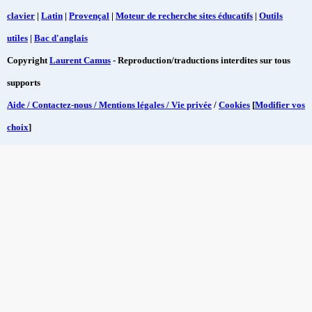
clavier
|
Latin
|
Provençal
|
Moteur de recherche sites éducatifs
|
Outils
utiles
|
Bac d'anglais
Copyright
Laurent Camus
- Reproduction/traductions interdites sur tous
supports
Aide / Contactez-nous / Mentions légales / Vie privée
/
Cookies
[
Modifier vos
choix
]