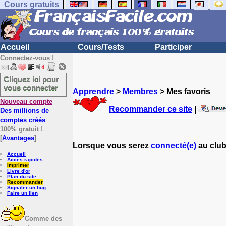
Cours gratuits
Accueil
Cours/Tests
Participer
Connectez-vous !
Cliquez ici pour
vous connecter
Apprendre
>
Membres
> Mes favoris
Nouveau compte
Recommander ce site
|
Des millions de
comptes créés
100% gratuit !
[
Avantages
]
Lorsque vous serez
connecté(e)
au club
Accueil
Accès rapides
Imprimer
Livre d'or
Plan du site
Recommander
Signaler un bug
Faire un lien
Comme des