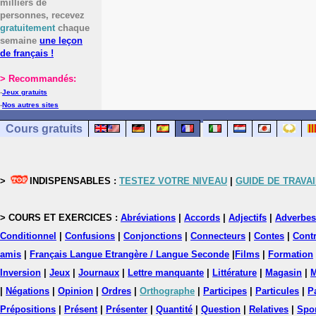
milliers de
personnes, recevez
gratuitement
chaque
semaine
une leçon
de français !
> Recommandés:
-
Jeux gratuits
-
Nos autres sites
Cours gratuits
>
INDISPENSABLES :
TESTEZ VOTRE NIVEAU
|
GUIDE DE TRAVAI
> COURS ET EXERCICES :
Abréviations
|
Accords
|
Adjectifs
|
Adverbes
Conditionnel
|
Confusions
|
Conjonctions
|
Connecteurs
|
Contes
|
Contr
amis
|
Français Langue Etrangère / Langue Seconde
|
Films
|
Formation
Inversion
|
Jeux
|
Journaux
|
Lettre manquante
|
Littérature
|
Magasin
|
M
|
Négations
|
Opinion
|
Ordres
|
Orthographe
|
Participes
|
Particules
|
P
Prépositions
|
Présent
|
Présenter
|
Quantité
|
Question
|
Relatives
|
Spo