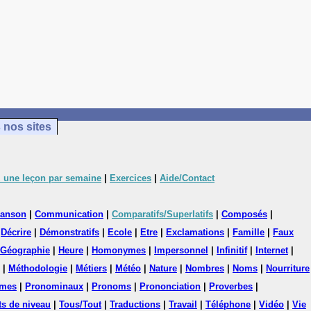
 nos sites
 une leçon par semaine
|
Exercices
|
Aide/Contact
anson
|
Communication
|
Comparatifs/Superlatifs
|
Composés
|
|
Décrire
|
Démonstratifs
|
Ecole
|
Etre
|
Exclamations
|
Famille
|
Faux
Géographie
|
Heure
|
Homonymes
|
Impersonnel
|
Infinitif
|
Internet
|
|
Méthodologie
|
Métiers
|
Météo
|
Nature
|
Nombres
|
Noms
|
Nourriture
mes
|
Pronominaux
|
Pronoms
|
Prononciation
|
Proverbes
|
ts de niveau
|
Tous/Tout
|
Traductions
|
Travail
|
Téléphone
|
Vidéo
|
Vie