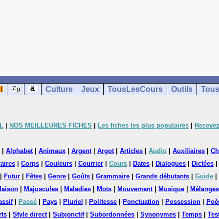
Culture
Jeux
TousLesCours
Outils
Tous
L
|
NOS MEILLEURES FICHES
|
Les fiches les plus populaires
|
Recevez
|
Alphabet
|
Animaux
|
Argent
|
Argot
|
Articles
|
Audio
|
Auxiliaires
|
Ch
aires
|
Corps
|
Couleurs
|
Courrier
|
Cours
|
Dates
|
Dialogues
|
Dictées
|
Futur
|
Fêtes
|
Genre
|
Goûts
|
Grammaire
|
Grands débutants
|
Guide
|
aison
|
Majuscules
|
Maladies
|
Mots
|
Mouvement
|
Musique
|
Mélanges
assif
|
Passé
|
Pays
|
Pluriel
|
Politesse
|
Ponctuation
|
Possession
|
Poè
rts
|
Style direct
|
Subjonctif
|
Subordonnées
|
Synonymes
|
Temps
|
Tes