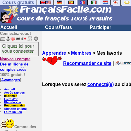
Cours gratuits
Accueil
Cours/Tests
Participer
Connectez-vous !
Cliquez ici pour
vous connecter
Apprendre
>
Membres
> Mes favoris
Nouveau compte
Recommander ce site
|
Des millions de
comptes créés
100% gratuit !
[
Avantages
]
Lorsque vous serez
connecté(e)
au club
Accueil
Accès rapides
Imprimer
Livre d'or
Plan du site
Recommander
Signaler un bug
Faire un lien
Comme des