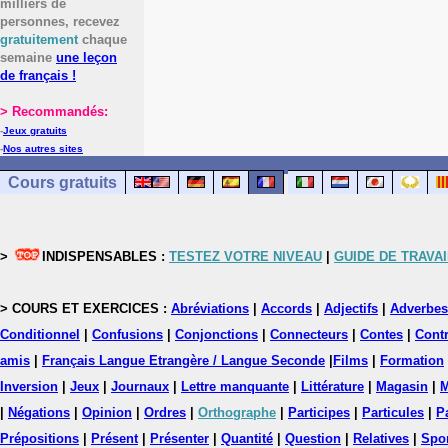
milliers de
personnes, recevez
gratuitement
chaque
semaine
une leçon
de français !
> Recommandés:
-
Jeux gratuits
-
Nos autres sites
Cours gratuits
>
INDISPENSABLES :
TESTEZ VOTRE NIVEAU
|
GUIDE DE TRAVAI
> COURS ET EXERCICES :
Abréviations
|
Accords
|
Adjectifs
|
Adverbes
Conditionnel
|
Confusions
|
Conjonctions
|
Connecteurs
|
Contes
|
Contr
amis
|
Français Langue Etrangère / Langue Seconde
|
Films
|
Formation
Inversion
|
Jeux
|
Journaux
|
Lettre manquante
|
Littérature
|
Magasin
|
M
|
Négations
|
Opinion
|
Ordres
|
Orthographe
|
Participes
|
Particules
|
P
Prépositions
|
Présent
|
Présenter
|
Quantité
|
Question
|
Relatives
|
Spo