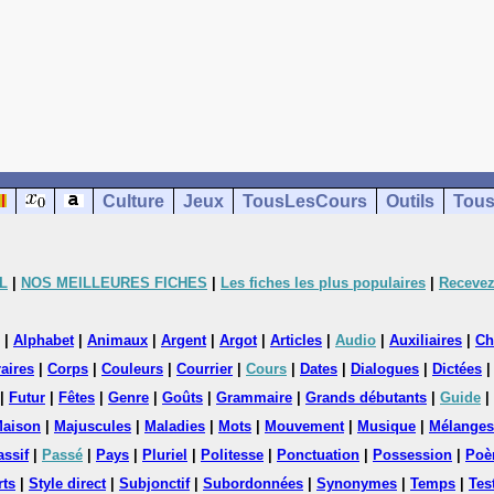
Culture
Jeux
TousLesCours
Outils
Tous
L
|
NOS MEILLEURES FICHES
|
Les fiches les plus populaires
|
Recevez
|
Alphabet
|
Animaux
|
Argent
|
Argot
|
Articles
|
Audio
|
Auxiliaires
|
Ch
aires
|
Corps
|
Couleurs
|
Courrier
|
Cours
|
Dates
|
Dialogues
|
Dictées
|
Futur
|
Fêtes
|
Genre
|
Goûts
|
Grammaire
|
Grands débutants
|
Guide
|
aison
|
Majuscules
|
Maladies
|
Mots
|
Mouvement
|
Musique
|
Mélanges
assif
|
Passé
|
Pays
|
Pluriel
|
Politesse
|
Ponctuation
|
Possession
|
Poè
rts
|
Style direct
|
Subjonctif
|
Subordonnées
|
Synonymes
|
Temps
|
Tes