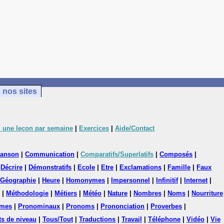
 nos sites
 une leçon par semaine
|
Exercices
|
Aide/Contact
anson
|
Communication
|
Comparatifs/Superlatifs
|
Composés
|
|
Décrire
|
Démonstratifs
|
Ecole
|
Etre
|
Exclamations
|
Famille
|
Faux
Géographie
|
Heure
|
Homonymes
|
Impersonnel
|
Infinitif
|
Internet
|
|
Méthodologie
|
Métiers
|
Météo
|
Nature
|
Nombres
|
Noms
|
Nourriture
mes
|
Pronominaux
|
Pronoms
|
Prononciation
|
Proverbes
|
ts de niveau
|
Tous/Tout
|
Traductions
|
Travail
|
Téléphone
|
Vidéo
|
Vie