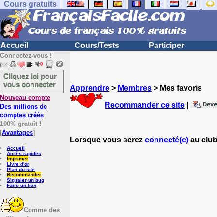
Cours gratuits
Accueil
Cours/Tests
Participer
Connectez-vous !
Cliquez ici pour
vous connecter
Apprendre
>
Membres
> Mes favoris
Nouveau compte
Recommander ce site
|
Des millions de
comptes créés
100% gratuit !
[
Avantages
]
Lorsque vous serez
connecté(e)
au club
Accueil
Accès rapides
Imprimer
Livre d'or
Plan du site
Recommander
Signaler un bug
Faire un lien
Comme des