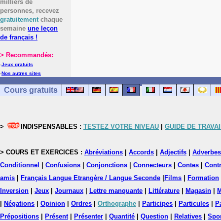
milliers de
personnes, recevez
gratuitement
chaque
semaine
une leçon
de français !
> Recommandés:
-
Jeux gratuits
-
Nos autres sites
Cours gratuits
>
INDISPENSABLES :
TESTEZ VOTRE NIVEAU
|
GUIDE DE TRAVAI
> COURS ET EXERCICES :
Abréviations
|
Accords
|
Adjectifs
|
Adverbes
Conditionnel
|
Confusions
|
Conjonctions
|
Connecteurs
|
Contes
|
Contr
amis
|
Français Langue Etrangère / Langue Seconde
|
Films
|
Formation
Inversion
|
Jeux
|
Journaux
|
Lettre manquante
|
Littérature
|
Magasin
|
M
|
Négations
|
Opinion
|
Ordres
|
Orthographe
|
Participes
|
Particules
|
P
Prépositions
|
Présent
|
Présenter
|
Quantité
|
Question
|
Relatives
|
Spo