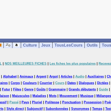
Culture
Jeux
TousLesCours
Outils
Tous
L
|
NOS MEILLEURES FICHES
|
Les fiches les plus populaires
|
Recevez
|
Alphabet
|
Animaux
|
Argent
|
Argot
|
Articles
|
Audio
|
Auxiliaires
|
Ch
aires
|
Corps
|
Couleurs
|
Courrier
|
Cours
|
Dates
|
Dialogues
|
Dictées
|
Futur
|
Fêtes
|
Genre
|
Goûts
|
Grammaire
|
Grands débutants
|
Guide
|
aison
|
Majuscules
|
Maladies
|
Mots
|
Mouvement
|
Musique
|
Mélanges
assif
|
Passé
|
Pays
|
Pluriel
|
Politesse
|
Ponctuation
|
Possession
|
Poè
rts
|
Style direct
|
Subjonctif
|
Subordonnées
|
Synonymes
|
Temps
|
Tes