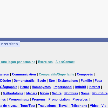
 nos sites
 une leçon par semaine
|
Exercices
|
Aide/Contact
anson
|
Communication
|
Comparatifs/Superlatifs
|
Composés
|
|
Décrire
|
Démonstratifs
|
Ecole
|
Etre
|
Exclamations
|
Famille
|
Faux
Géographie
|
Heure
|
Homonymes
|
Impersonnel
|
Infinitif
|
Internet
|
|
Méthodologie
|
Métiers
|
Météo
|
Nature
|
Nombres
|
Noms
|
Nourriture
mes
|
Pronominaux
|
Pronoms
|
Prononciation
|
Proverbes
|
ts de niveau
|
Tous/Tout
|
Traductions
|
Travail
|
Téléphone
|
Vidéo
|
Vie