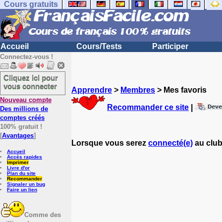
Cours gratuits
Accueil
Cours/Tests
Participer
Connectez-vous !
Cliquez ici pour
vous connecter
Apprendre
>
Membres
> Mes favoris
Nouveau compte
Recommander ce site
|
Des millions de
comptes créés
100% gratuit !
[
Avantages
]
Lorsque vous serez
connecté(e)
au club
Accueil
Accès rapides
Imprimer
Livre d'or
Plan du site
Recommander
Signaler un bug
Faire un lien
Comme des