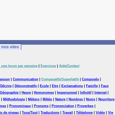
 nos sites
 une leçon par semaine
|
Exercices
|
Aide/Contact
anson
|
Communication
|
Comparatifs/Superlatifs
|
Composés
|
|
Décrire
|
Démonstratifs
|
Ecole
|
Etre
|
Exclamations
|
Famille
|
Faux
Géographie
|
Heure
|
Homonymes
|
Impersonnel
|
Infinitif
|
Internet
|
|
Méthodologie
|
Métiers
|
Météo
|
Nature
|
Nombres
|
Noms
|
Nourriture
mes
|
Pronominaux
|
Pronoms
|
Prononciation
|
Proverbes
|
ts de niveau
|
Tous/Tout
|
Traductions
|
Travail
|
Téléphone
|
Vidéo
|
Vie