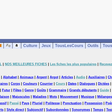
Culture
Jeux
TousLesCours
Outils
Tous
L
|
NOS MEILLEURES FICHES
|
Les fiches les plus populaires
|
Recevez
|
Alphabet
|
Animaux
|
Argent
|
Argot
|
Articles
|
Audio
|
Auxiliaires
|
Ch
aires
|
Corps
|
Couleurs
|
Courrier
|
Cours
|
Dates
|
Dialogues
|
Dictées
|
Futur
|
Fêtes
|
Genre
|
Goûts
|
Grammaire
|
Grands débutants
|
Guide
|
aison
|
Majuscules
|
Maladies
|
Mots
|
Mouvement
|
Musique
|
Mélanges
assif
|
Passé
|
Pays
|
Pluriel
|
Politesse
|
Ponctuation
|
Possession
|
Poè
rts
|
Style direct
|
Subjonctif
|
Subordonnées
|
Synonymes
|
Temps
|
Tes