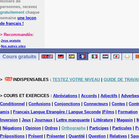
milliers de
personnes, recevez
gratuitement
chaque
semaine
une leçon
de français !
> Recommandés:
-
Jeux gratuits
-
Nos autres sites
Cours gratuits
>
INDISPENSABLES :
TESTEZ VOTRE NIVEAU
|
GUIDE DE TRAVAI
> COURS ET EXERCICES :
Abréviations
|
Accords
|
Adjectifs
|
Adverbes
Conditionnel
|
Confusions
|
Conjonctions
|
Connecteurs
|
Contes
|
Contr
amis
|
Français Langue Etrangère / Langue Seconde
|
Films
|
Formation
Inversion
|
Jeux
|
Journaux
|
Lettre manquante
|
Littérature
|
Magasin
|
M
|
Négations
|
Opinion
|
Ordres
|
Orthographe
|
Participes
|
Particules
|
P
Prépositions
|
Présent
|
Présenter
|
Quantité
|
Question
|
Relatives
|
Spo