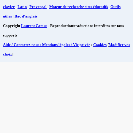
clavier
|
Latin
|
Provençal
|
Moteur de recherche sites éducatifs
|
Outils
utiles
|
Bac d'anglais
Copyright
Laurent Camus
- Reproduction/traductions interdites sur tous
supports
Aide / Contactez-nous / Mentions légales / Vie privée
/
Cookies
[
Modifier vos
choix
]