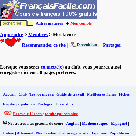
Autres matières
| 🔸
Mon compte
Apprendre
>
Membres
> Mes favoris
Recommander ce site
|
|
Partager
Lorsque vous serez
connecté(e)
au club, vous pourrez aussi
enregistrer ici vos 50 pages préférées.
Accueil
|
Club
|
Test de niveau
|
Guide de travail
|
Meilleures fiches
|
Fiches
les plus populaires
|
Partager
|
Livre d'or
Recevoir 1 leçon gratuite par semaine
💡 Nos autres sites gratuits de cours :
Anglais
|
Mathématiques
|
Espagnol
|
Italien
|
Allemand
|
Néerlandais
|
Culture générale
|
Japonais
|
Rapidité au