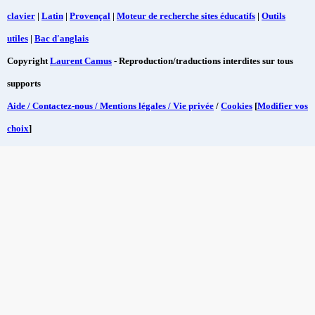
clavier
|
Latin
|
Provençal
|
Moteur de recherche sites éducatifs
|
Outils
utiles
|
Bac d'anglais
Copyright
Laurent Camus
- Reproduction/traductions interdites sur tous
supports
Aide / Contactez-nous / Mentions légales / Vie privée
/
Cookies
[
Modifier vos
choix
]