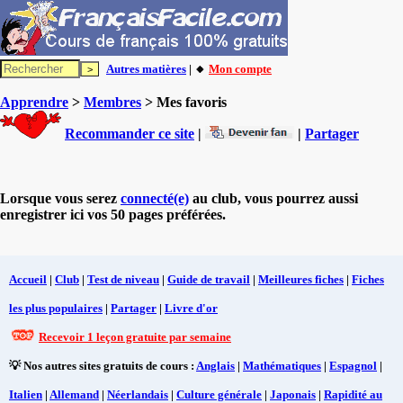
Autres matières
| 🔸
Mon compte
Apprendre
>
Membres
> Mes favoris
Recommander ce site
|
|
Partager
Lorsque vous serez
connecté(e)
au club, vous pourrez aussi
enregistrer ici vos 50 pages préférées.
Accueil
|
Club
|
Test de niveau
|
Guide de travail
|
Meilleures fiches
|
Fiches
les plus populaires
|
Partager
|
Livre d'or
Recevoir 1 leçon gratuite par semaine
💡 Nos autres sites gratuits de cours :
Anglais
|
Mathématiques
|
Espagnol
|
Italien
|
Allemand
|
Néerlandais
|
Culture générale
|
Japonais
|
Rapidité au