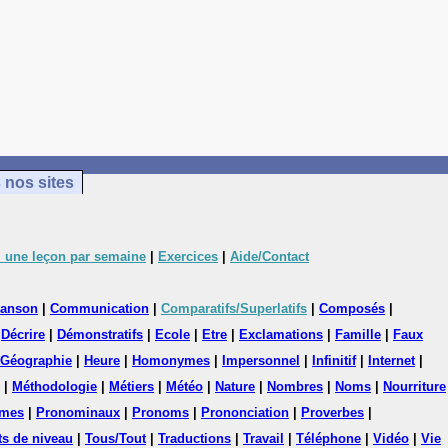
 nos sites
 une leçon par semaine
|
Exercices
|
Aide/Contact
anson
|
Communication
|
Comparatifs/Superlatifs
|
Composés
|
|
Décrire
|
Démonstratifs
|
Ecole
|
Etre
|
Exclamations
|
Famille
|
Faux
Géographie
|
Heure
|
Homonymes
|
Impersonnel
|
Infinitif
|
Internet
|
|
Méthodologie
|
Métiers
|
Météo
|
Nature
|
Nombres
|
Noms
|
Nourriture
mes
|
Pronominaux
|
Pronoms
|
Prononciation
|
Proverbes
|
ts de niveau
|
Tous/Tout
|
Traductions
|
Travail
|
Téléphone
|
Vidéo
|
Vie