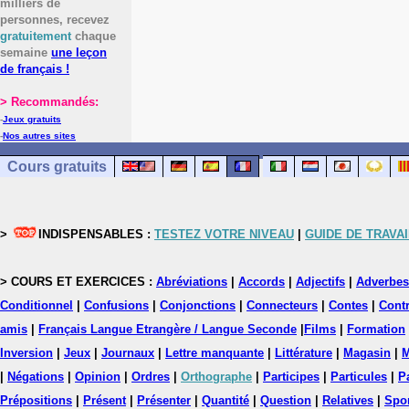
milliers de
personnes, recevez
gratuitement
chaque
semaine
une leçon
de français !
> Recommandés:
-
Jeux gratuits
-
Nos autres sites
Cours gratuits
>
INDISPENSABLES :
TESTEZ VOTRE NIVEAU
|
GUIDE DE TRAVAI
> COURS ET EXERCICES :
Abréviations
|
Accords
|
Adjectifs
|
Adverbes
Conditionnel
|
Confusions
|
Conjonctions
|
Connecteurs
|
Contes
|
Contr
amis
|
Français Langue Etrangère / Langue Seconde
|
Films
|
Formation
Inversion
|
Jeux
|
Journaux
|
Lettre manquante
|
Littérature
|
Magasin
|
M
|
Négations
|
Opinion
|
Ordres
|
Orthographe
|
Participes
|
Particules
|
P
Prépositions
|
Présent
|
Présenter
|
Quantité
|
Question
|
Relatives
|
Spo