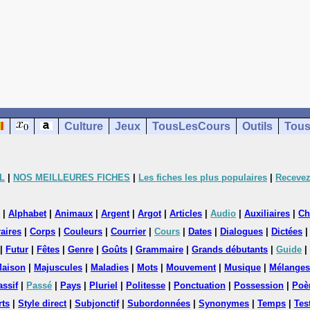
Culture
Jeux
TousLesCours
Outils
Tous
L
|
NOS MEILLEURES FICHES
|
Les fiches les plus populaires
|
Recevez
|
Alphabet
|
Animaux
|
Argent
|
Argot
|
Articles
|
Audio
|
Auxiliaires
|
Ch
aires
|
Corps
|
Couleurs
|
Courrier
|
Cours
|
Dates
|
Dialogues
|
Dictées
|
Futur
|
Fêtes
|
Genre
|
Goûts
|
Grammaire
|
Grands débutants
|
Guide
|
aison
|
Majuscules
|
Maladies
|
Mots
|
Mouvement
|
Musique
|
Mélanges
assif
|
Passé
|
Pays
|
Pluriel
|
Politesse
|
Ponctuation
|
Possession
|
Poè
rts
|
Style direct
|
Subjonctif
|
Subordonnées
|
Synonymes
|
Temps
|
Tes