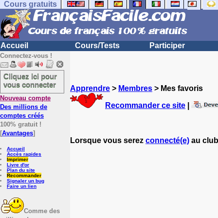
Cours gratuits
Accueil
Cours/Tests
Participer
Connectez-vous !
Cliquez ici pour
vous connecter
Apprendre
>
Membres
> Mes favoris
Nouveau compte
Recommander ce site
|
Des millions de
comptes créés
100% gratuit !
[
Avantages
]
Lorsque vous serez
connecté(e)
au club
Accueil
Accès rapides
Imprimer
Livre d'or
Plan du site
Recommander
Signaler un bug
Faire un lien
Comme des