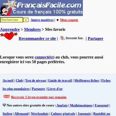
Autres matières
| 🔸
Mon compte
Apprendre
>
Membres
> Mes favoris
Recommander ce site
|
|
Partager
Lorsque vous serez
connecté(e)
au club, vous pourrez aussi
enregistrer ici vos 50 pages préférées.
Accueil
|
Club
|
Test de niveau
|
Guide de travail
|
Meilleures fiches
|
Fiches
les plus populaires
|
Partager
|
Livre d'or
Recevoir 1 leçon gratuite par semaine
💡 Nos autres sites gratuits de cours :
Anglais
|
Mathématiques
|
Espagnol
|
Italien
|
Allemand
|
Néerlandais
|
Culture générale
|
Japonais
|
Rapidité au