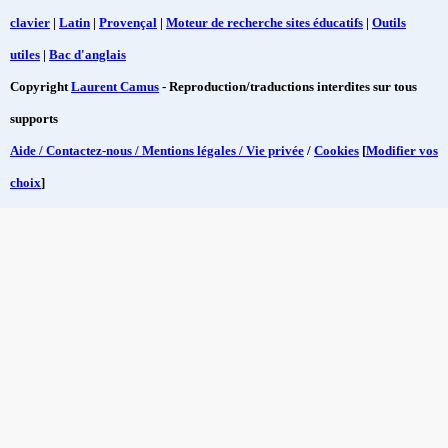
clavier
|
Latin
|
Provençal
|
Moteur de recherche sites éducatifs
|
Outils
utiles
|
Bac d'anglais
Copyright
Laurent Camus
- Reproduction/traductions interdites sur tous
supports
Aide / Contactez-nous / Mentions légales / Vie privée
/
Cookies
[
Modifier vos
choix
]