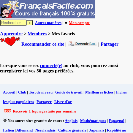
Autres matières
| 🔸
Mon compte
Apprendre
>
Membres
> Mes favoris
Recommander ce site
|
|
Partager
Lorsque vous serez
connecté(e)
au club, vous pourrez aussi
enregistrer ici vos 50 pages préférées.
Accueil
|
Club
|
Test de niveau
|
Guide de travail
|
Meilleures fiches
|
Fiches
les plus populaires
|
Partager
|
Livre d'or
Recevoir 1 leçon gratuite par semaine
💡 Nos autres sites gratuits de cours :
Anglais
|
Mathématiques
|
Espagnol
|
Italien
|
Allemand
|
Néerlandais
|
Culture générale
|
Japonais
|
Rapidité au