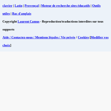
clavier
|
Latin
|
Provençal
|
Moteur de recherche sites éducatifs
|
Outils
utiles
|
Bac d'anglais
Copyright
Laurent Camus
- Reproduction/traductions interdites sur tous
supports
Aide / Contactez-nous / Mentions légales / Vie privée
/
Cookies
[
Modifier vos
choix
]