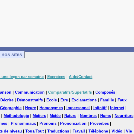
 nos sites
 une leçon par semaine
|
Exercices
|
Aide/Contact
anson
|
Communication
|
Comparatifs/Superlatifs
|
Composés
|
|
Décrire
|
Démonstratifs
|
Ecole
|
Etre
|
Exclamations
|
Famille
|
Faux
Géographie
|
Heure
|
Homonymes
|
Impersonnel
|
Infinitif
|
Internet
|
|
Méthodologie
|
Métiers
|
Météo
|
Nature
|
Nombres
|
Noms
|
Nourriture
mes
|
Pronominaux
|
Pronoms
|
Prononciation
|
Proverbes
|
ts de niveau
|
Tous/Tout
|
Traductions
|
Travail
|
Téléphone
|
Vidéo
|
Vie