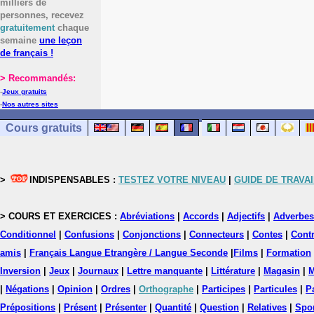
milliers de
personnes, recevez
gratuitement
chaque
semaine
une leçon
de français !
> Recommandés:
-
Jeux gratuits
-
Nos autres sites
Cours gratuits
>
INDISPENSABLES :
TESTEZ VOTRE NIVEAU
|
GUIDE DE TRAVAI
> COURS ET EXERCICES :
Abréviations
|
Accords
|
Adjectifs
|
Adverbes
Conditionnel
|
Confusions
|
Conjonctions
|
Connecteurs
|
Contes
|
Contr
amis
|
Français Langue Etrangère / Langue Seconde
|
Films
|
Formation
Inversion
|
Jeux
|
Journaux
|
Lettre manquante
|
Littérature
|
Magasin
|
M
|
Négations
|
Opinion
|
Ordres
|
Orthographe
|
Participes
|
Particules
|
P
Prépositions
|
Présent
|
Présenter
|
Quantité
|
Question
|
Relatives
|
Spo