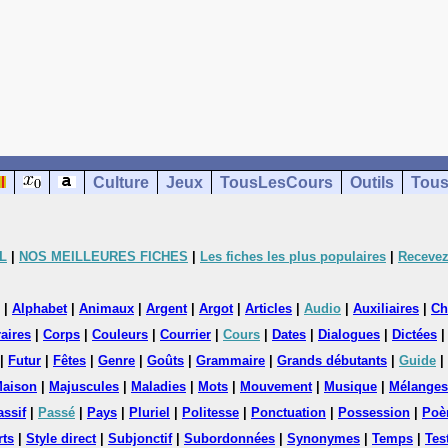
Culture
Jeux
TousLesCours
Outils
Tous
L
|
NOS MEILLEURES FICHES
|
Les fiches les plus populaires
|
Recevez
|
Alphabet
|
Animaux
|
Argent
|
Argot
|
Articles
|
Audio
|
Auxiliaires
|
Ch
aires
|
Corps
|
Couleurs
|
Courrier
|
Cours
|
Dates
|
Dialogues
|
Dictées
|
Futur
|
Fêtes
|
Genre
|
Goûts
|
Grammaire
|
Grands débutants
|
Guide
|
aison
|
Majuscules
|
Maladies
|
Mots
|
Mouvement
|
Musique
|
Mélanges
assif
|
Passé
|
Pays
|
Pluriel
|
Politesse
|
Ponctuation
|
Possession
|
Poè
rts
|
Style direct
|
Subjonctif
|
Subordonnées
|
Synonymes
|
Temps
|
Tes