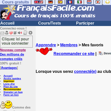
Cours gratuits
Accueil
Cours/Tests
Participer
Connectez-vous !
Cliquez ici pour
vous connecter
Apprendre
>
Membres
> Mes favoris
Nouveau compte
Recommander ce site
|
Des millions de
comptes créés
100% gratuit !
[
Avantages
]
Lorsque vous serez
connecté(e)
au club
Accueil
Accès rapides
Imprimer
Livre d'or
Plan du site
Recommander
Signaler un bug
Faire un lien
Comme des