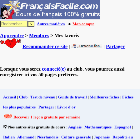
Autres matières
| 🔸
Mon compte
Apprendre
>
Membres
> Mes favoris
Recommander ce site
|
|
Partager
Lorsque vous serez
connecté(e)
au club, vous pourrez aussi
enregistrer ici vos 50 pages préférées.
Accueil
|
Club
|
Test de niveau
|
Guide de travail
|
Meilleures fiches
|
Fiches
les plus populaires
|
Partager
|
Livre d'or
Recevoir 1 leçon gratuite par semaine
💡 Nos autres sites gratuits de cours :
Anglais
|
Mathématiques
|
Espagnol
|
Italien
|
Allemand
|
Néerlandais
|
Culture générale
|
Japonais
|
Rapidité au