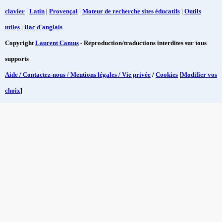
clavier
|
Latin
|
Provençal
|
Moteur de recherche sites éducatifs
|
Outils
utiles
|
Bac d'anglais
Copyright
Laurent Camus
- Reproduction/traductions interdites sur tous
supports
Aide / Contactez-nous / Mentions légales / Vie privée
/
Cookies
[
Modifier vos
choix
]