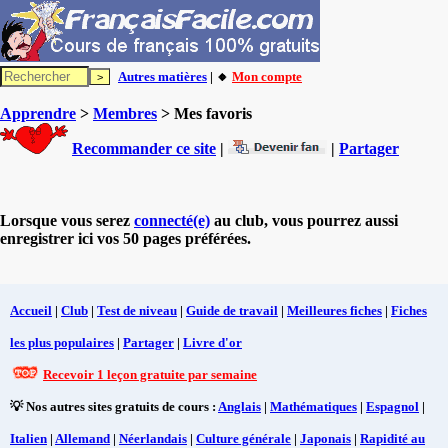
Autres matières
| 🔸
Mon compte
Apprendre
>
Membres
> Mes favoris
Recommander ce site
|
|
Partager
Lorsque vous serez
connecté(e)
au club, vous pourrez aussi
enregistrer ici vos 50 pages préférées.
Accueil
|
Club
|
Test de niveau
|
Guide de travail
|
Meilleures fiches
|
Fiches
les plus populaires
|
Partager
|
Livre d'or
Recevoir 1 leçon gratuite par semaine
💡 Nos autres sites gratuits de cours :
Anglais
|
Mathématiques
|
Espagnol
|
Italien
|
Allemand
|
Néerlandais
|
Culture générale
|
Japonais
|
Rapidité au