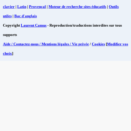
clavier
|
Latin
|
Provençal
|
Moteur de recherche sites éducatifs
|
Outils
utiles
|
Bac d'anglais
Copyright
Laurent Camus
- Reproduction/traductions interdites sur tous
supports
Aide / Contactez-nous / Mentions légales / Vie privée
/
Cookies
[
Modifier vos
choix
]