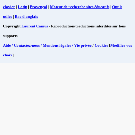
clavier
|
Latin
|
Provençal
|
Moteur de recherche sites éducatifs
|
Outils
utiles
|
Bac d'anglais
Copyright
Laurent Camus
- Reproduction/traductions interdites sur tous
supports
Aide / Contactez-nous / Mentions légales / Vie privée
/
Cookies
[
Modifier vos
choix
]