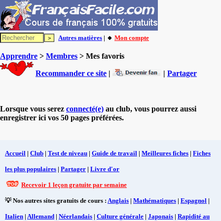
Autres matières
| 🔸
Mon compte
Apprendre
>
Membres
> Mes favoris
Recommander ce site
|
|
Partager
Lorsque vous serez
connecté(e)
au club, vous pourrez aussi
enregistrer ici vos 50 pages préférées.
Accueil
|
Club
|
Test de niveau
|
Guide de travail
|
Meilleures fiches
|
Fiches
les plus populaires
|
Partager
|
Livre d'or
Recevoir 1 leçon gratuite par semaine
💡 Nos autres sites gratuits de cours :
Anglais
|
Mathématiques
|
Espagnol
|
Italien
|
Allemand
|
Néerlandais
|
Culture générale
|
Japonais
|
Rapidité au