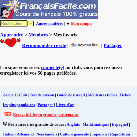
Autres matières
| 🔸
Mon compte
Apprendre
>
Membres
> Mes favoris
Recommander ce site
|
|
Partager
Lorsque vous serez
connecté(e)
au club, vous pourrez aussi
enregistrer ici vos 50 pages préférées.
Accueil
|
Club
|
Test de niveau
|
Guide de travail
|
Meilleures fiches
|
Fiches
les plus populaires
|
Partager
|
Livre d'or
Recevoir 1 leçon gratuite par semaine
💡 Nos autres sites gratuits de cours :
Anglais
|
Mathématiques
|
Espagnol
|
Italien
|
Allemand
|
Néerlandais
|
Culture générale
|
Japonais
|
Rapidité au