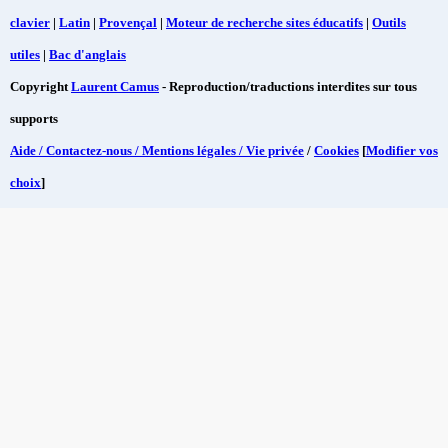
clavier
|
Latin
|
Provençal
|
Moteur de recherche sites éducatifs
|
Outils
utiles
|
Bac d'anglais
Copyright
Laurent Camus
- Reproduction/traductions interdites sur tous
supports
Aide / Contactez-nous / Mentions légales / Vie privée
/
Cookies
[
Modifier vos
choix
]