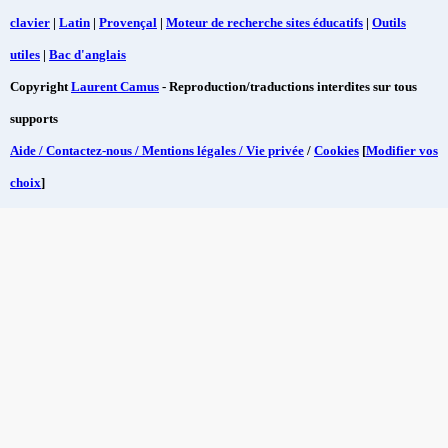
clavier
|
Latin
|
Provençal
|
Moteur de recherche sites éducatifs
|
Outils
utiles
|
Bac d'anglais
Copyright
Laurent Camus
- Reproduction/traductions interdites sur tous
supports
Aide / Contactez-nous / Mentions légales / Vie privée
/
Cookies
[
Modifier vos
choix
]