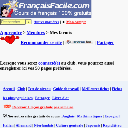
Autres matières
| 🔸
Mon compte
Apprendre
>
Membres
> Mes favoris
Recommander ce site
|
|
Partager
Lorsque vous serez
connecté(e)
au club, vous pourrez aussi
enregistrer ici vos 50 pages préférées.
Accueil
|
Club
|
Test de niveau
|
Guide de travail
|
Meilleures fiches
|
Fiches
les plus populaires
|
Partager
|
Livre d'or
Recevoir 1 leçon gratuite par semaine
💡 Nos autres sites gratuits de cours :
Anglais
|
Mathématiques
|
Espagnol
|
Italien
|
Allemand
|
Néerlandais
|
Culture générale
|
Japonais
|
Rapidité au