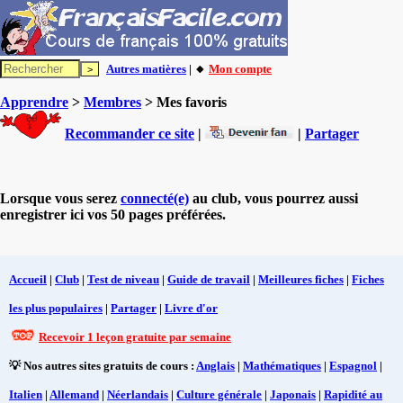
Autres matières
| 🔸
Mon compte
Apprendre
>
Membres
> Mes favoris
Recommander ce site
|
|
Partager
Lorsque vous serez
connecté(e)
au club, vous pourrez aussi
enregistrer ici vos 50 pages préférées.
Accueil
|
Club
|
Test de niveau
|
Guide de travail
|
Meilleures fiches
|
Fiches
les plus populaires
|
Partager
|
Livre d'or
Recevoir 1 leçon gratuite par semaine
💡 Nos autres sites gratuits de cours :
Anglais
|
Mathématiques
|
Espagnol
|
Italien
|
Allemand
|
Néerlandais
|
Culture générale
|
Japonais
|
Rapidité au