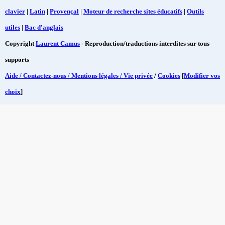
clavier
|
Latin
|
Provençal
|
Moteur de recherche sites éducatifs
|
Outils
utiles
|
Bac d'anglais
Copyright
Laurent Camus
- Reproduction/traductions interdites sur tous
supports
Aide / Contactez-nous / Mentions légales / Vie privée
/
Cookies
[
Modifier vos
choix
]