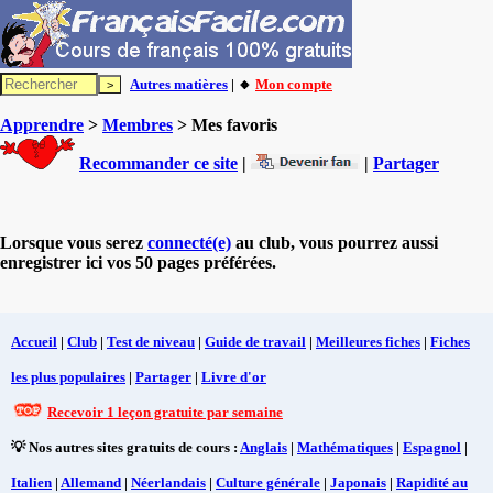
Autres matières
| 🔸
Mon compte
Apprendre
>
Membres
> Mes favoris
Recommander ce site
|
|
Partager
Lorsque vous serez
connecté(e)
au club, vous pourrez aussi
enregistrer ici vos 50 pages préférées.
Accueil
|
Club
|
Test de niveau
|
Guide de travail
|
Meilleures fiches
|
Fiches
les plus populaires
|
Partager
|
Livre d'or
Recevoir 1 leçon gratuite par semaine
💡 Nos autres sites gratuits de cours :
Anglais
|
Mathématiques
|
Espagnol
|
Italien
|
Allemand
|
Néerlandais
|
Culture générale
|
Japonais
|
Rapidité au