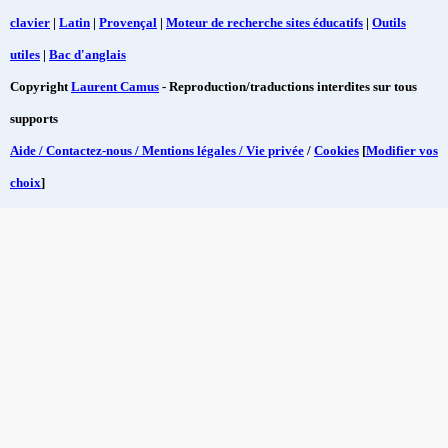
clavier
|
Latin
|
Provençal
|
Moteur de recherche sites éducatifs
|
Outils
utiles
|
Bac d'anglais
Copyright
Laurent Camus
- Reproduction/traductions interdites sur tous
supports
Aide / Contactez-nous / Mentions légales / Vie privée
/
Cookies
[
Modifier vos
choix
]