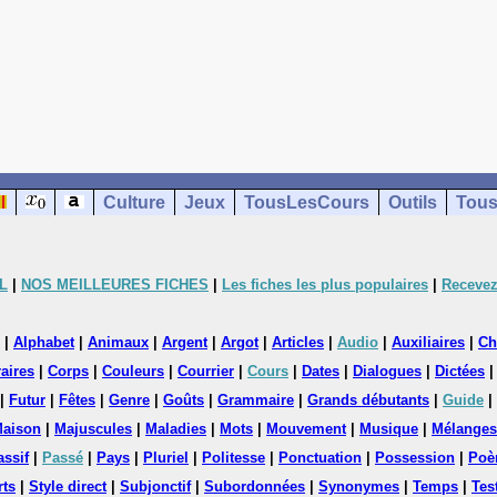
Culture
Jeux
TousLesCours
Outils
Tous
L
|
NOS MEILLEURES FICHES
|
Les fiches les plus populaires
|
Recevez
|
Alphabet
|
Animaux
|
Argent
|
Argot
|
Articles
|
Audio
|
Auxiliaires
|
Ch
aires
|
Corps
|
Couleurs
|
Courrier
|
Cours
|
Dates
|
Dialogues
|
Dictées
|
Futur
|
Fêtes
|
Genre
|
Goûts
|
Grammaire
|
Grands débutants
|
Guide
|
aison
|
Majuscules
|
Maladies
|
Mots
|
Mouvement
|
Musique
|
Mélanges
assif
|
Passé
|
Pays
|
Pluriel
|
Politesse
|
Ponctuation
|
Possession
|
Poè
rts
|
Style direct
|
Subjonctif
|
Subordonnées
|
Synonymes
|
Temps
|
Tes