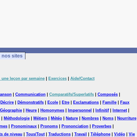
 nos sites
 une leçon par semaine
|
Exercices
|
Aide/Contact
anson
|
Communication
|
Comparatifs/Superlatifs
|
Composés
|
|
Décrire
|
Démonstratifs
|
Ecole
|
Etre
|
Exclamations
|
Famille
|
Faux
Géographie
|
Heure
|
Homonymes
|
Impersonnel
|
Infinitif
|
Internet
|
|
Méthodologie
|
Métiers
|
Météo
|
Nature
|
Nombres
|
Noms
|
Nourriture
mes
|
Pronominaux
|
Pronoms
|
Prononciation
|
Proverbes
|
ts de niveau
|
Tous/Tout
|
Traductions
|
Travail
|
Téléphone
|
Vidéo
|
Vie