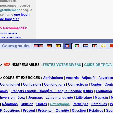
milliers de
personnes, recevez
gratuitement
chaque
semaine
une leçon
de français !
> Recommandés:
-
Jeux gratuits
-
Nos autres sites
Cours gratuits
>
INDISPENSABLES :
TESTEZ VOTRE NIVEAU
|
GUIDE DE TRAVAI
> COURS ET EXERCICES :
Abréviations
|
Accords
|
Adjectifs
|
Adverbes
Conditionnel
|
Confusions
|
Conjonctions
|
Connecteurs
|
Contes
|
Contr
amis
|
Français Langue Etrangère / Langue Seconde
|
Films
|
Formation
Inversion
|
Jeux
|
Journaux
|
Lettre manquante
|
Littérature
|
Magasin
|
M
|
Négations
|
Opinion
|
Ordres
|
Orthographe
|
Participes
|
Particules
|
P
Prépositions
|
Présent
|
Présenter
|
Quantité
|
Question
|
Relatives
|
Spo