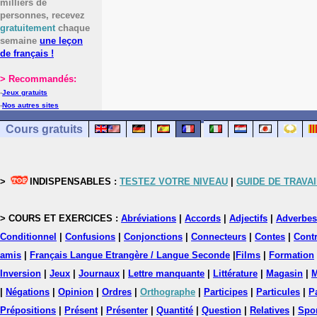
milliers de
personnes, recevez
gratuitement
chaque
semaine
une leçon
de français !
> Recommandés:
-
Jeux gratuits
-
Nos autres sites
Cours gratuits
>
INDISPENSABLES :
TESTEZ VOTRE NIVEAU
|
GUIDE DE TRAVAI
> COURS ET EXERCICES :
Abréviations
|
Accords
|
Adjectifs
|
Adverbes
Conditionnel
|
Confusions
|
Conjonctions
|
Connecteurs
|
Contes
|
Contr
amis
|
Français Langue Etrangère / Langue Seconde
|
Films
|
Formation
Inversion
|
Jeux
|
Journaux
|
Lettre manquante
|
Littérature
|
Magasin
|
M
|
Négations
|
Opinion
|
Ordres
|
Orthographe
|
Participes
|
Particules
|
P
Prépositions
|
Présent
|
Présenter
|
Quantité
|
Question
|
Relatives
|
Spo