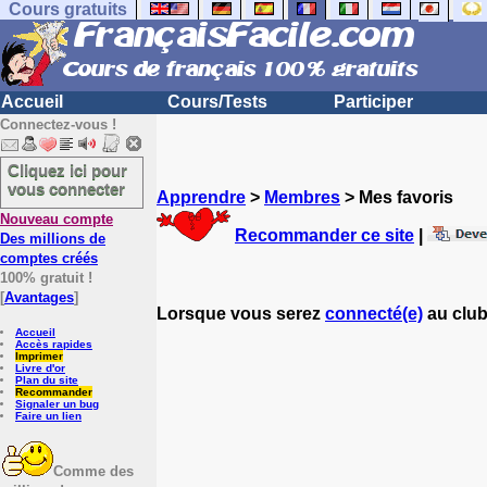
Cours gratuits
Accueil
Cours/Tests
Participer
Connectez-vous !
Cliquez ici pour
vous connecter
Apprendre
>
Membres
> Mes favoris
Nouveau compte
Recommander ce site
|
Des millions de
comptes créés
100% gratuit !
[
Avantages
]
Lorsque vous serez
connecté(e)
au club
Accueil
Accès rapides
Imprimer
Livre d'or
Plan du site
Recommander
Signaler un bug
Faire un lien
Comme des