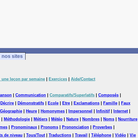
 nos sites
 une leçon par semaine
|
Exercices
|
Aide/Contact
anson
|
Communication
|
Comparatifs/Superlatifs
|
Composés
|
|
Décrire
|
Démonstratifs
|
Ecole
|
Etre
|
Exclamations
|
Famille
|
Faux
Géographie
|
Heure
|
Homonymes
|
Impersonnel
|
Infinitif
|
Internet
|
|
Méthodologie
|
Métiers
|
Météo
|
Nature
|
Nombres
|
Noms
|
Nourriture
mes
|
Pronominaux
|
Pronoms
|
Prononciation
|
Proverbes
|
ts de niveau
|
Tous/Tout
|
Traductions
|
Travail
|
Téléphone
|
Vidéo
|
Vie