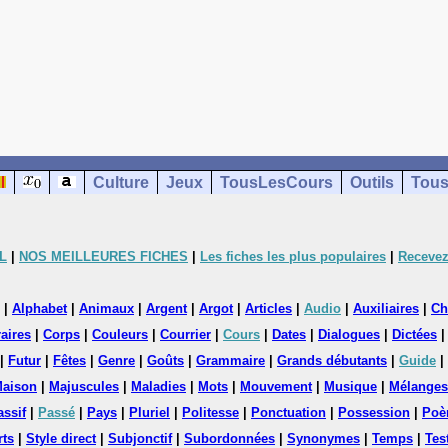
Culture
Jeux
TousLesCours
Outils
Tous
L
|
NOS MEILLEURES FICHES
|
Les fiches les plus populaires
|
Recevez
|
Alphabet
|
Animaux
|
Argent
|
Argot
|
Articles
|
Audio
|
Auxiliaires
|
Ch
aires
|
Corps
|
Couleurs
|
Courrier
|
Cours
|
Dates
|
Dialogues
|
Dictées
|
Futur
|
Fêtes
|
Genre
|
Goûts
|
Grammaire
|
Grands débutants
|
Guide
|
aison
|
Majuscules
|
Maladies
|
Mots
|
Mouvement
|
Musique
|
Mélanges
assif
|
Passé
|
Pays
|
Pluriel
|
Politesse
|
Ponctuation
|
Possession
|
Poè
rts
|
Style direct
|
Subjonctif
|
Subordonnées
|
Synonymes
|
Temps
|
Tes