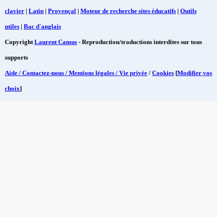
clavier
|
Latin
|
Provençal
|
Moteur de recherche sites éducatifs
|
Outils
utiles
|
Bac d'anglais
Copyright
Laurent Camus
- Reproduction/traductions interdites sur tous
supports
Aide / Contactez-nous / Mentions légales / Vie privée
/
Cookies
[
Modifier vos
choix
]