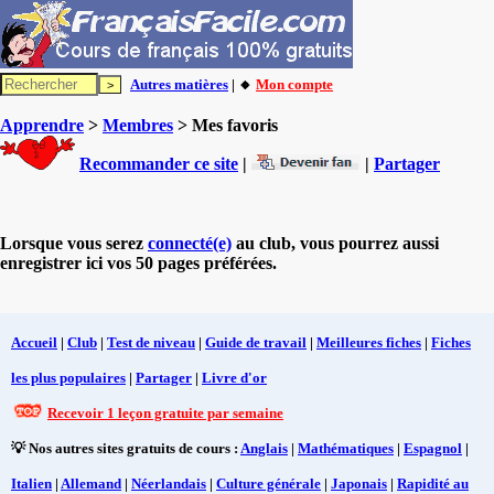
Autres matières
| 🔸
Mon compte
Apprendre
>
Membres
> Mes favoris
Recommander ce site
|
|
Partager
Lorsque vous serez
connecté(e)
au club, vous pourrez aussi
enregistrer ici vos 50 pages préférées.
Accueil
|
Club
|
Test de niveau
|
Guide de travail
|
Meilleures fiches
|
Fiches
les plus populaires
|
Partager
|
Livre d'or
Recevoir 1 leçon gratuite par semaine
💡 Nos autres sites gratuits de cours :
Anglais
|
Mathématiques
|
Espagnol
|
Italien
|
Allemand
|
Néerlandais
|
Culture générale
|
Japonais
|
Rapidité au