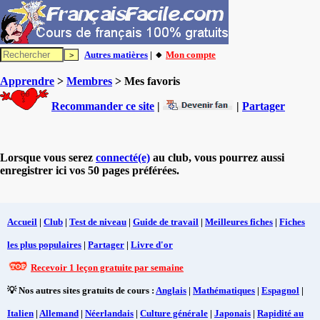
Autres matières
| 🔸
Mon compte
Apprendre
>
Membres
> Mes favoris
Recommander ce site
|
|
Partager
Lorsque vous serez
connecté(e)
au club, vous pourrez aussi
enregistrer ici vos 50 pages préférées.
Accueil
|
Club
|
Test de niveau
|
Guide de travail
|
Meilleures fiches
|
Fiches
les plus populaires
|
Partager
|
Livre d'or
Recevoir 1 leçon gratuite par semaine
💡 Nos autres sites gratuits de cours :
Anglais
|
Mathématiques
|
Espagnol
|
Italien
|
Allemand
|
Néerlandais
|
Culture générale
|
Japonais
|
Rapidité au