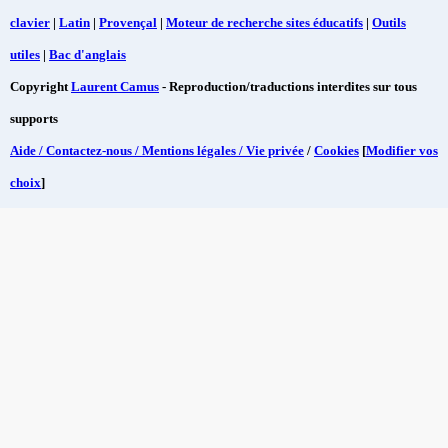
clavier
|
Latin
|
Provençal
|
Moteur de recherche sites éducatifs
|
Outils
utiles
|
Bac d'anglais
Copyright
Laurent Camus
- Reproduction/traductions interdites sur tous
supports
Aide / Contactez-nous / Mentions légales / Vie privée
/
Cookies
[
Modifier vos
choix
]