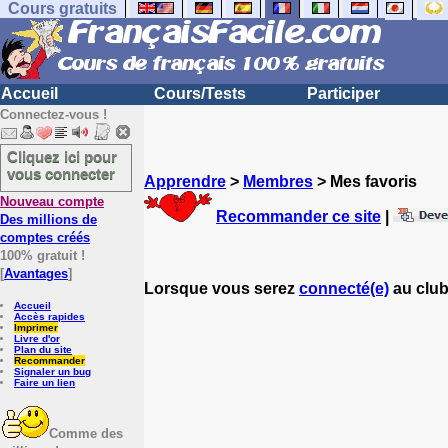
Cours gratuits
Accueil
Cours/Tests
Participer
Connectez-vous !
Cliquez ici pour
vous connecter
Apprendre
>
Membres
> Mes favoris
Nouveau compte
Recommander ce site
|
Des millions de
comptes créés
100% gratuit !
[
Avantages
]
Lorsque vous serez
connecté(e)
au club
Accueil
Accès rapides
Imprimer
Livre d'or
Plan du site
Recommander
Signaler un bug
Faire un lien
Comme des