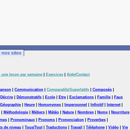
 nos sites
 une leçon par semaine
|
Exercices
|
Aide/Contact
anson
|
Communication
|
Comparatifs/Superlatifs
|
Composés
|
|
Décrire
|
Démonstratifs
|
Ecole
|
Etre
|
Exclamations
|
Famille
|
Faux
Géographie
|
Heure
|
Homonymes
|
Impersonnel
|
Infinitif
|
Internet
|
|
Méthodologie
|
Métiers
|
Météo
|
Nature
|
Nombres
|
Noms
|
Nourriture
mes
|
Pronominaux
|
Pronoms
|
Prononciation
|
Proverbes
|
ts de niveau
|
Tous/Tout
|
Traductions
|
Travail
|
Téléphone
|
Vidéo
|
Vie