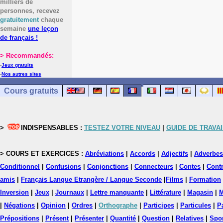
milliers de
personnes, recevez
gratuitement
chaque
semaine
une leçon
de français !
> Recommandés:
-
Jeux gratuits
-
Nos autres sites
Cours gratuits
>
INDISPENSABLES :
TESTEZ VOTRE NIVEAU
|
GUIDE DE TRAVAI
> COURS ET EXERCICES :
Abréviations
|
Accords
|
Adjectifs
|
Adverbes
Conditionnel
|
Confusions
|
Conjonctions
|
Connecteurs
|
Contes
|
Contr
amis
|
Français Langue Etrangère / Langue Seconde
|
Films
|
Formation
Inversion
|
Jeux
|
Journaux
|
Lettre manquante
|
Littérature
|
Magasin
|
M
|
Négations
|
Opinion
|
Ordres
|
Orthographe
|
Participes
|
Particules
|
P
Prépositions
|
Présent
|
Présenter
|
Quantité
|
Question
|
Relatives
|
Spo