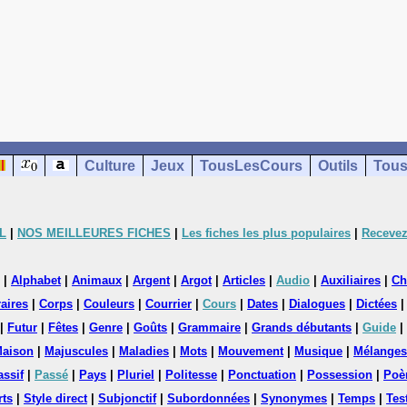
Culture
Jeux
TousLesCours
Outils
Tous
L
|
NOS MEILLEURES FICHES
|
Les fiches les plus populaires
|
Recevez
|
Alphabet
|
Animaux
|
Argent
|
Argot
|
Articles
|
Audio
|
Auxiliaires
|
Ch
aires
|
Corps
|
Couleurs
|
Courrier
|
Cours
|
Dates
|
Dialogues
|
Dictées
|
Futur
|
Fêtes
|
Genre
|
Goûts
|
Grammaire
|
Grands débutants
|
Guide
|
aison
|
Majuscules
|
Maladies
|
Mots
|
Mouvement
|
Musique
|
Mélanges
assif
|
Passé
|
Pays
|
Pluriel
|
Politesse
|
Ponctuation
|
Possession
|
Poè
rts
|
Style direct
|
Subjonctif
|
Subordonnées
|
Synonymes
|
Temps
|
Tes