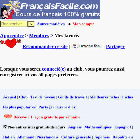
Autres matières
| 🔸
Mon compte
Apprendre
>
Membres
> Mes favoris
Recommander ce site
|
|
Partager
Lorsque vous serez
connecté(e)
au club, vous pourrez aussi
enregistrer ici vos 50 pages préférées.
Accueil
|
Club
|
Test de niveau
|
Guide de travail
|
Meilleures fiches
|
Fiches
les plus populaires
|
Partager
|
Livre d'or
Recevoir 1 leçon gratuite par semaine
💡 Nos autres sites gratuits de cours :
Anglais
|
Mathématiques
|
Espagnol
|
Italien
|
Allemand
|
Néerlandais
|
Culture générale
|
Japonais
|
Rapidité au