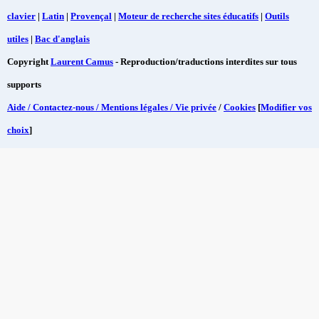
clavier
|
Latin
|
Provençal
|
Moteur de recherche sites éducatifs
|
Outils
utiles
|
Bac d'anglais
Copyright
Laurent Camus
- Reproduction/traductions interdites sur tous
supports
Aide / Contactez-nous / Mentions légales / Vie privée
/
Cookies
[
Modifier vos
choix
]